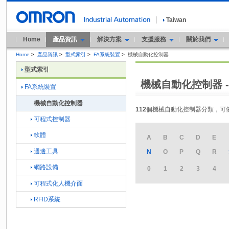
Taiwan
Home
產品資訊
解決方案
支援服務
關於我們
Home
>
產品資訊
>
型式索引
>
FA系統裝置
>
機械自動化控制器
型式索引
機械自動化控制器 -
FA系統裝置
機械自動化控制器
112
個機械自動化控制器分類，可
可程式控制器
軟體
A
B
C
D
E
週邊工具
N
O
P
Q
R
網路設備
0
1
2
3
4
可程式化人機介面
RFID系統