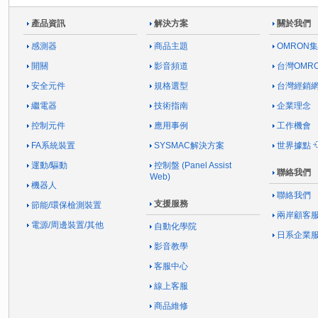
產品資訊
解決方案
關於我們
感測器
商品主題
OMRON
開關
影音頻道
台灣OMR
安全元件
規格選型
台灣經銷
繼電器
技術指南
企業理念
控制元件
應用事例
工作機會
FA系統裝置
SYSMAC解決方案
世界據點
運動/驅動
控制盤 (Panel Assist
聯絡我們
Web)
機器人
聯絡我們
支援服務
節能/環保檢測裝置
兩岸顧客
電源/周邊裝置/其他
自動化學院
日系企業
影音教學
客服中心
線上客服
商品維修