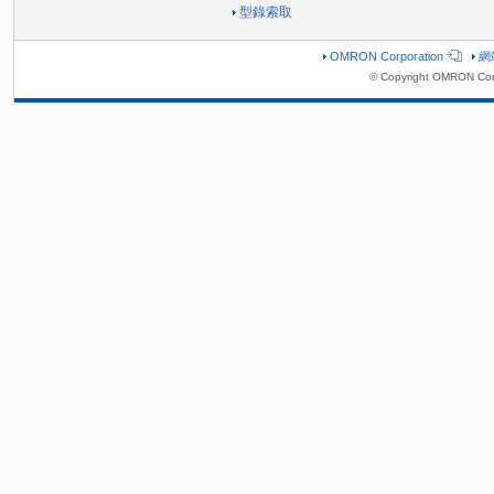
型錄索取
OMRON Corporation
網
© Copyright OMRON Corp