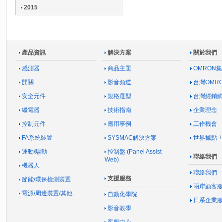
2015
產品資訊
解決方案
關於我們
感測器
商品主題
OMRON
開關
影音頻道
台灣OMR
安全元件
規格選型
台灣經銷
繼電器
技術指南
企業理念
控制元件
應用事例
工作機會
FA系統裝置
SYSMAC解決方案
世界據點
運動/驅動
控制盤 (Panel Assist
聯絡我們
Web)
機器人
聯絡我們
支援服務
節能/環保檢測裝置
兩岸顧客
電源/周邊裝置/其他
自動化學院
日系企業
影音教學
客服中心