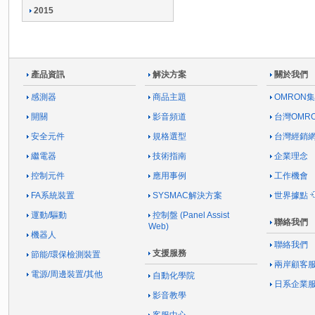
2015
產品資訊
解決方案
關於我們
感測器
商品主題
OMRON
開關
影音頻道
台灣OMR
安全元件
規格選型
台灣經銷
繼電器
技術指南
企業理念
控制元件
應用事例
工作機會
FA系統裝置
SYSMAC解決方案
世界據點
運動/驅動
控制盤 (Panel Assist
聯絡我們
Web)
機器人
聯絡我們
支援服務
節能/環保檢測裝置
兩岸顧客
電源/周邊裝置/其他
自動化學院
日系企業
影音教學
客服中心