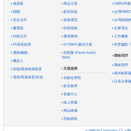
感測器
商品主題
OMRON
開關
影音頻道
台灣OMR
安全元件
規格選型
台灣經銷
繼電器
技術指南
企業理念
控制元件
應用事例
工作機會
FA系統裝置
SYSMAC解決方案
世界據點
運動/驅動
控制盤 (Panel Assist
聯絡我們
Web)
機器人
聯絡我們
支援服務
節能/環保檢測裝置
兩岸顧客
電源/周邊裝置/其他
自動化學院
日系企業
影音教學
客服中心
線上客服
商品維修
型錄索取
OMRON Corporation
網