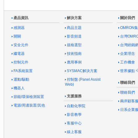
產品資訊
解決方案
關於我們
感測器
商品主題
OMRON
開關
影音頻道
台灣OMR
安全元件
規格選型
台灣經銷
繼電器
技術指南
企業理念
控制元件
應用事例
工作機會
FA系統裝置
SYSMAC解決方案
世界據點
運動/驅動
控制盤 (Panel Assist
聯絡我們
Web)
機器人
聯絡我們
支援服務
節能/環保檢測裝置
兩岸顧客
電源/周邊裝置/其他
自動化學院
日系企業
影音教學
客服中心
線上客服