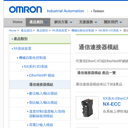
Taiwan
Home
產品資訊
解決方案
支援服務
關於我們
Home
>
產品資訊
>
產品類別
>
FA系統裝置
>
機械自動化控制器
>
NX系列 I/O系統
>
通
產品類別
通信連接器模組
FA系統裝置
機械自動化控制器
可實現EtherCAT或EtherNet/
NX系列 I/O系統
通信連接器模組 產品一覽
EtherNet/IP 模組
通信連接器模組有以下的
2
產品
通信連接器模組
數位輸入/輸出模組
NX系列 Ether
類比輸入/輸出模組
NX-ECC
溫度控制/溫度輸入/加熱
在系統上彈性地建
器斷線檢測模組
荷重計輸入模組