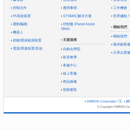
控制元件
應用事例
工作機會
FA系統裝置
SYSMAC解決方案
世界據點
運動/驅動
控制盤 (Panel Assist
聯絡我們
Web)
機器人
聯絡我們
支援服務
節能/環保檢測裝置
兩岸顧客
電源/周邊裝置/其他
自動化學院
日系企業
影音教學
客服中心
線上客服
商品維修
型錄索取
OMRON Corporation
網
© Copyright OMRON Corp