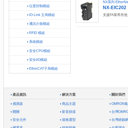
NX系列 Ether
位置控制模組
NX-EIC202
IO-Link 主局模組
支援FA業界所使用
通訊介面模組
RFID 模組
系統模組
安全CPU模組
安全I/O模組
EtherCAT子局模組
產品資訊
解決方案
關於我們
感測器
商品主題
OMRON
開關
影音頻道
台灣OMR
安全元件
規格選型
台灣經銷
繼電器
技術指南
企業理念