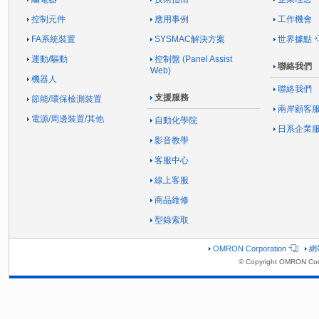
控制元件
應用事例
工作機會
FA系統裝置
SYSMAC解決方案
世界據點
運動/驅動
控制盤 (Panel Assist
聯絡我們
Web)
機器人
聯絡我們
支援服務
節能/環保檢測裝置
兩岸顧客
電源/周邊裝置/其他
自動化學院
日系企業
影音教學
客服中心
線上客服
商品維修
型錄索取
OMRON Corporation
網
© Copyright OMRON Corp