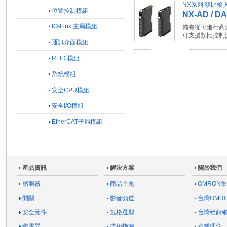
NX系列 類比輸
位置控制模組
NX-AD / DA
IO-Link 主局模組
備有從可進行高
可支援類比控制
通訊介面模組
RFID 模組
系統模組
安全CPU模組
安全I/O模組
EtherCAT子局模組
產品資訊
解決方案
關於我們
感測器
商品主題
OMRON
開關
影音頻道
台灣OMR
安全元件
規格選型
台灣經銷
繼電器
技術指南
企業理念