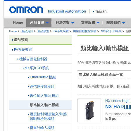
Taiwan
Home
產品資訊
解決方案
支援服務
關於我們
Home
>
產品資訊
>
產品類別
>
FA系統裝置
>
機械自動化控制器
>
NX系列 I/O系統
>
類
產品類別
類比輸入/輸出模組
FA系統裝置
機械自動化控制器
配合用途備有各種類比輸入‧輸出
NX系列 I/O系統
類比輸入/輸出模組 產品一覽
EtherNet/IP 模組
類比輸入/輸出模組有以下的
2
產品
通信連接器模組
數位輸入/輸出模組
NX-series High-
類比輸入/輸出模組
NX-HAD[][][
溫度控制/溫度輸入/加熱
Simultaneous sa
器斷線檢測模組
to 5 μs
荷重計輸入模組