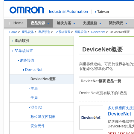
Taiwan
Home
產品資訊
解決方案
支援服務
關於我們
Home
>
產品資訊
>
產品類別
>
FA系統裝置
>
網路設備
>
DeviceNet
>
DeviceNet概要
產品類別
DeviceNet概要
FA系統裝置
網路設備
與世界做連結、可用於世界各地的
省配線化/標準化/IT化
DeviceNet
DeviceNet概要
DeviceNet概要 產品一覽
主局
DeviceNet概要有以下的
1
產品
子局
混合I/O
多方供應商支援
DeviceNet
數位溫度控制器
促進廠區機器智
安全元件
DeviceNet的
DRT1-232C2於