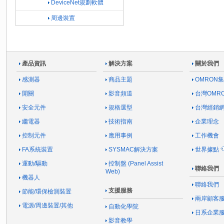
DeviceNet規劃軟體
周邊裝置
產品資訊
解決方案
關於我們
感測器
商品主題
OMRON
開關
影音頻道
台灣OMR
安全元件
規格選型
台灣經銷
繼電器
技術指南
企業理念
控制元件
應用事例
工作機會
FA系統裝置
SYSMAC解決方案
世界據點
運動/驅動
控制盤 (Panel Assist
聯絡我們
Web)
機器人
聯絡我們
支援服務
節能/環保檢測裝置
兩岸顧客
電源/周邊裝置/其他
自動化學院
日系企業
影音教學