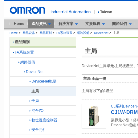
Taiwan
Home
產品資訊
解決方案
支援服務
關於我們
Home
>
產品資訊
>
產品類別
>
FA系統裝置
>
網路設備
>
DeviceNet
>
主局
產品類別
主局
FA系統裝置
網路設備
DeviceNet主局單元‧主局板產品
DeviceNet
主局 產品一覽
DeviceNet概要
主局有以下的
1
產品
主局
子局
CJ系列DeviceN
混合I/O
CJ1W-DRM
數位溫度控制器
業界最小型！搭
DeviceNet模組
安全元件