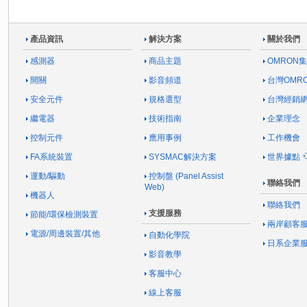
產品資訊
解決方案
關於我們
感測器
商品主題
OMRON
開關
影音頻道
台灣OMR
安全元件
規格選型
台灣經銷
繼電器
技術指南
企業理念
控制元件
應用事例
工作機會
FA系統裝置
SYSMAC解決方案
世界據點
運動/驅動
控制盤 (Panel Assist
聯絡我們
Web)
機器人
聯絡我們
支援服務
節能/環保檢測裝置
兩岸顧客
電源/周邊裝置/其他
自動化學院
日系企業
影音教學
客服中心
線上客服