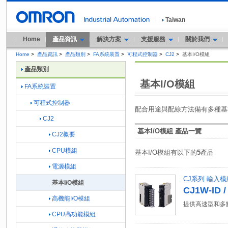
Taiwan
Home
產品資訊
解決方案
支援服務
關於我們
Home
>
產品資訊
>
產品類別
>
FA系統裝置
>
可程式控制器
>
CJ2
>
基本I/O模組
產品類別
基本I/O模組
FA系統裝置
可程式控制器
配合用途與配線方法備有多種基
CJ2
基本I/O模組 產品一覽
CJ2概要
CPU模組
基本I/O模組有以下的
5
產品
電源模組
CJ系列 輸入模
基本I/O模組
CJ1W-ID /
高機能I/O模組
提供高速型和多
CPU高功能模組