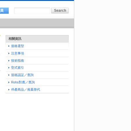
會員
相關資訊
規格選型
注意事項
技術指南
型式索引
規格認証／查詢
Rohs對應／查詢
停產商品／推薦替代