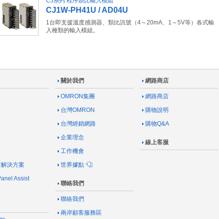
CJ系列 程序類比輸入模組
CJ1W-PH41U / AD04U
1台即支援溫度感測器、類比訊號（4～20mA、1～5V等）各式輸
入種類的輸入模組。
關於我們
網路商店
OMRON集團
網路商店
台灣OMRON
購物說明
台灣經銷網路
購物Q&A
企業理念
線上客服
工作機會
AC解決方案
世界據點
nel Assist
聯絡我們
聯絡我們
兩岸顧客服務區