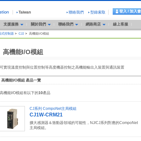
登入 / 加入
Taiwan
聯絡我們
型錄索取
支援服務
關於我們
聯絡我們
網路商店
線上客服
程式控制器
>
CJ2
>
高機能I/O模組
高機能I/O模組
可實現溫度控制與位置控制等高度機器控制之高機能輸出入裝置與通訊裝置
高機能I/O模組 產品一覽
高機能I/O模組有以下的
10
產品
CJ系列 CompoNet主局模組
CJ1W-CRM21
擴大感測器＆致動器領域的可能性，NJ/CJ系列對應的CompoNet
主局模組。