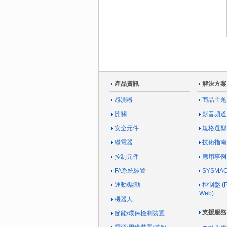
產品資訊
解決方案
感測器
商品主題
開關
影音頻道
安全元件
規格選型
繼電器
技術指南
控制元件
應用事例
FA系統裝置
SYSM
運動/驅動
控制盤 (Pa
Web)
機器人
支援服務
節能/環保檢測裝置