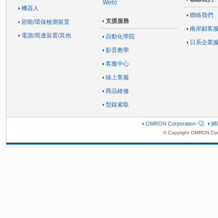
Web)
機器人
聯絡我們
支援服務
節能/環保檢測裝置
兩岸顧客
電源/周邊裝置/其他
自動化學院
日系企業
影音教學
客服中心
線上客服
商品維修
型錄索取
OMRON Corporation
網
© Copyright OMRON Corp