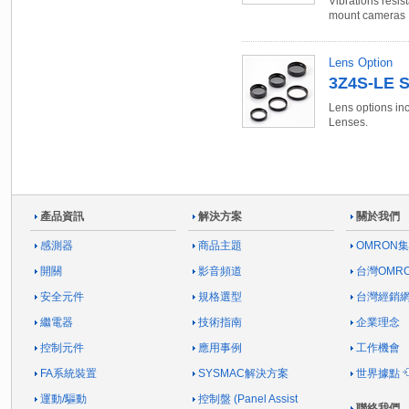
Vibrations resis
mount cameras
Lens Option
3Z4S-LE S
Lens options in
Lenses.
產品資訊
解決方案
關於我們
感測器
商品主題
OMRON
開關
影音頻道
台灣OMR
安全元件
規格選型
台灣經銷
繼電器
技術指南
企業理念
控制元件
應用事例
工作機會
FA系統裝置
SYSMAC解決方案
世界據點
運動/驅動
控制盤 (Panel Assist
聯絡我們