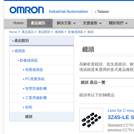
Taiwan
Home
產品資訊
解決方案
支援服務
關於我們
Home
>
產品資訊
>
產品類別
>
感測器
>
影像感測器
>
鏡頭
產品類別
鏡頭
感測器
影像感測器
高解析度鏡頭、低失真鏡頭、耐
境或精度來選擇的各式產品種類
視覺感測器
PC視覺系統
鏡頭 產品一覽
智慧型攝影機
鏡頭有以下的
10
產品
工業用攝影機
照明
Lens for C-mo
3Z4S-LE S
鏡頭
Standard CCTV l
previous CCTV 