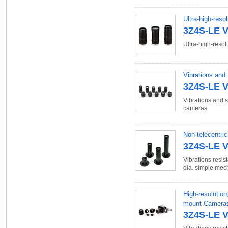
Ultra-high-res
3Z4S-LE V
Ultra-high-resol
Vibrations and
3Z4S-LE 
Vibrations and 
cameras
Non-telecentri
3Z4S-LE V
Vibrations resi
dia. simple mec
High-resolution
mount Camera
3Z4S-LE 