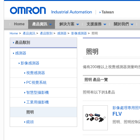
Taiwan
Home
產品資訊
解決方案
支援服務
關於我們
Home
>
產品資訊
>
產品類別
>
感測器
>
影像感測器
>
照明
產品類別
照明
感測器
影像感測器
備有200種以上視覺感測器測量
視覺感測器
照明 產品一覽
PC視覺系統
照明有以下的
1
產品
智慧型攝影機
工業用攝影機
影像處理專用照
照明
FLV
鏡頭
照明、照明控制