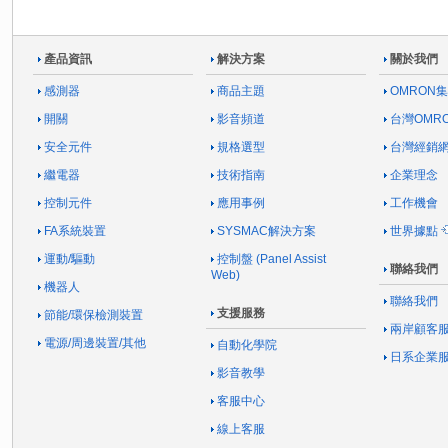
產品資訊
解決方案
關於我們
感測器
商品主題
OMRON
開關
影音頻道
台灣OMR
安全元件
規格選型
台灣經銷
繼電器
技術指南
企業理念
控制元件
應用事例
工作機會
FA系統裝置
SYSMAC解決方案
世界據點
運動/驅動
控制盤 (Panel Assist
聯絡我們
Web)
機器人
聯絡我們
支援服務
節能/環保檢測裝置
兩岸顧客
電源/周邊裝置/其他
自動化學院
日系企業
影音教學
客服中心
線上客服