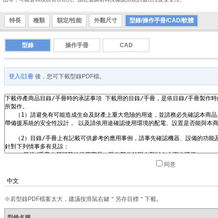
特長
種類
額定/性能
外觀尺寸
型錄/操作手冊/CAD/軟體
型錄
操作手冊
CAD
登入/註冊
後，您可下載型錄PDF檔。
同意
中文
※若型錄PDF檔案太大，建議按滑鼠右鍵＂另存目標＂下載。
型錄名稱