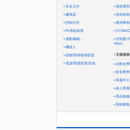
安全元件
規格選型
繼電器
技術指南
控制元件
應用事例
FA系統裝置
SYSM
運動/驅動
控制盤 (Pa
Web)
機器人
支援服務
節能/環保檢測裝置
電源/周邊裝置/其他
自動化學
影音教學
客服中心
線上客服
商品維修
型錄索取