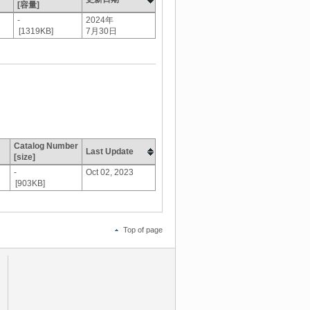
[容量]
-
2024年
[1319KB]
7月30日
Catalog Number
Last Update
[size]
-
Oct 02, 2023
[903KB]
Top of page