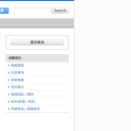
會員
應用事例
相關資訊
規格選型
注意事項
技術指南
型式索引
規格認証／查詢
Rohs對應／查詢
停產商品／推薦替代