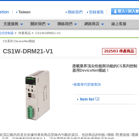
登入 / 加入
Taiwan
聯絡我們
型錄索取
支援服務
關於我們
聯絡我們
網路商店
線上客服
程式控制器
>
停產商品
>
CS1W-DRM21-V1
CS系列 DeviceNet模組
CS1W-DRM21-V1
2025/03 停產商品
搭載業界頂尖性能與功能的CS系列控制
器用DeviceNet模組！
‣推薦替代型號查詢
Item list
此頁記載內容是在依據停產前商品型錄內刊載的資訊，包括商品的特點 /價格 /對應規格 /選購
品等，可能會和現狀有所出入。請在選購前再次確認系統的適用性及安全性。