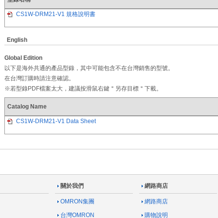
CS1W-DRM21-V1 規格說明書
English
Global Edition
以下是海外共通的產品型錄，其中可能包含不在台灣銷售的型號。
在台灣訂購時請注意確認。
※若型錄PDF檔案太大，建議按滑鼠右鍵＂另存目標＂下載。
Catalog Name
CS1W-DRM21-V1 Data Sheet
關於我們
網路商店
OMRON集團
網路商店
台灣OMRON
購物說明