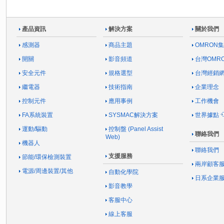
產品資訊
解決方案
關於我們
感測器
商品主題
OMRON
開關
影音頻道
台灣OMR
安全元件
規格選型
台灣經銷
繼電器
技術指南
企業理念
控制元件
應用事例
工作機會
FA系統裝置
SYSMAC解決方案
世界據點
運動/驅動
控制盤 (Panel Assist
聯絡我們
Web)
機器人
聯絡我們
支援服務
節能/環保檢測裝置
兩岸顧客
電源/周邊裝置/其他
自動化學院
日系企業
影音教學
客服中心
線上客服