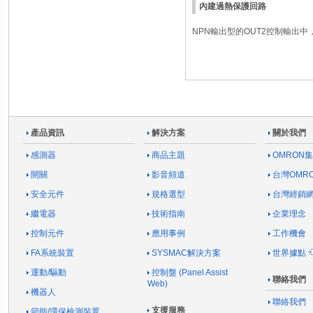
內建過熱保護回路
NPN輸出型的OUT2控制輸出
產品資訊
解決方案
關於我們
感測器
商品主題
OMRON
開關
影音頻道
台灣OMR
安全元件
規格選型
台灣經銷
繼電器
技術指南
企業理念
控制元件
應用事例
工作機會
FA系統裝置
SYSMAC解決方案
世界據點
運動/驅動
控制盤 (Panel Assist
聯絡我們
Web)
機器人
聯絡我們
支援服務
節能/環保檢測裝置