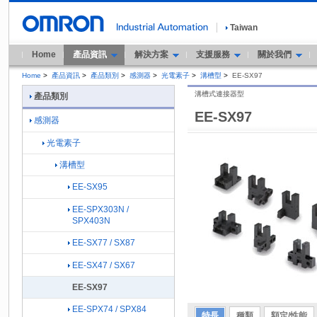
Taiwan
Home
產品資訊
解決方案
支援服務
關於我們
Home
>
產品資訊
>
產品類別
>
感測器
>
光電素子
>
溝槽型
>
EE-SX97
溝槽式連接器型
產品類別
EE-SX97
感測器
光電素子
溝槽型
EE-SX95
EE-SPX303N /
SPX403N
EE-SX77 / SX87
EE-SX47 / SX67
EE-SX97
EE-SPX74 / SPX84
特長
種類
額定/性能