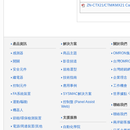
ZN-CTX21/CTM/KMX21 Cat
產品資訊
解決方案
關於我們
感測器
商品主題
OMRON
開關
影音頻道
台灣OMR
安全元件
規格選型
台灣經銷
繼電器
技術指南
企業理念
控制元件
應用事例
工作機會
FA系統裝置
SYSMAC解決方案
世界據點
運動/驅動
控制盤 (Panel Assist
聯絡我們
Web)
機器人
聯絡我們
支援服務
節能/環保檢測裝置
兩岸顧客
電源/周邊裝置/其他
自動化學院