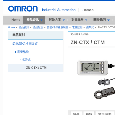
Taiwan
Home
產品資訊
解決方案
支援服務
關於我們
Home
>
產品資訊
>
產品類別
>
節能/環保檢測裝置
>
電量監測
>
攜帶式
>
ZN-CTX / CTM
簡易電量記錄器
產品類別
ZN-CTX / CTM
節能/環保檢測裝置
電量監測
攜帶式
ZN-CTX / CTM
特長
種類
額定/性能