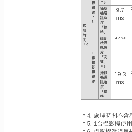
＊6
機
纜
攝影
9.7
線
機通
ms
＊
訊速
5
度
擷
「標
取
準」
時
攝影
9.2 ms
間
機通
＊4
訊速
度
1
「高
條
速」
攝
＊6
影
機
攝影
19.3
纜
機通
ms
線
訊速
度
「標
準」
＊4. 處理時間不
＊5. 1台攝影機
＊6. 攝影機纜線最