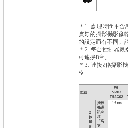
＊1. 處理時間不
實際的攝影機影像
的設定而有不同。
＊2. 每台控制器最多
可連接8台。
＊3. 連接2條攝
格。
FH-
型號
SM02
FHSC02
攝影
4.6 ms
機通
訊速
2
度
條
「高
攝
速」
影