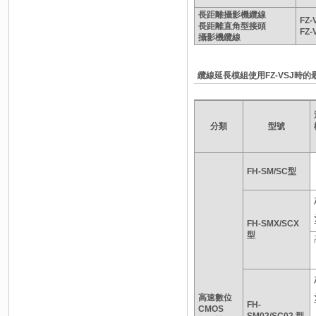
長距離攝影機纜線
FZ-
長距離直角型接頭
FZ-
攝影機纜線
纜線延長模組使用FZ-VSJ時
分類
型號
FH-SM/SC型
FH-SMX/SCX
型
高速數位
FH-
CMOS