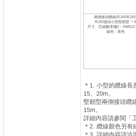
兩側接頭纜線(RJ45/RJ45
RJ45接頭小型堅韌型 ＊4
尺寸、芯線數(對數)：AWG22 ×
線色：黃色
＊1. 小型的纜線長度備
15、20m。
堅韌型兩側接頭纜線（R
15m。
詳細內容請參閱「工
＊2. 纜線顏色另
＊3. 詳細內容請