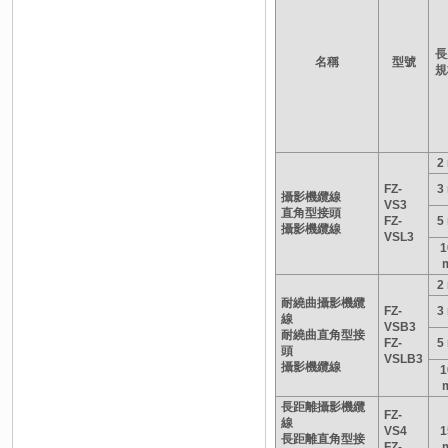
長
名稱
型號
規
2
FZ-
3
攝影機纜線
VS3
直角型接頭
FZ-
5
攝影機纜線
VSL3
1
2
耐繞曲攝影機纜
FZ-
3
線
VSB3
耐繞曲直角型接
FZ-
5
頭
VSLB3
攝影機纜線
1
長距離攝影機纜
FZ-
線
VS4
1
長距離直角型接
FZ-