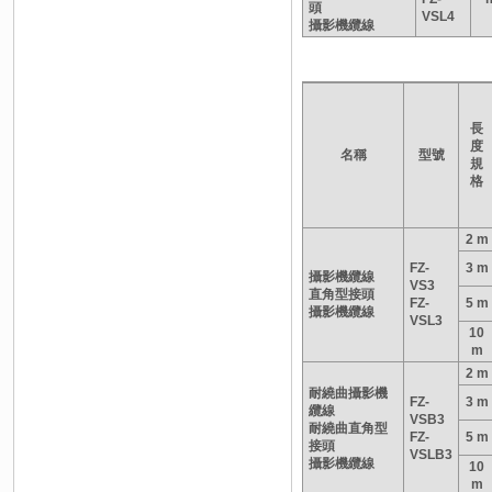
頭
VSL4
攝影機纜線
長
度
名稱
型號
規
格
2 m
FZ-
3 m
攝影機纜線
VS3
直角型接頭
FZ-
5 m
攝影機纜線
VSL3
10
m
2 m
耐繞曲攝影機
FZ-
3 m
纜線
VSB3
耐繞曲直角型
FZ-
5 m
接頭
VSLB3
攝影機纜線
10
m