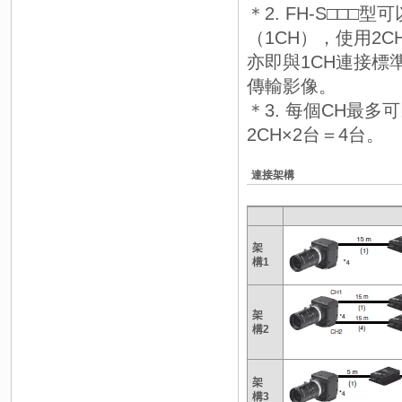
＊2. FH-S□□
（1CH），使用2
亦即與1CH連接標
傳輸影像。
＊3. 每個CH最
2CH×2台＝4台。
連接架構
架
構1
架
構2
架
構3