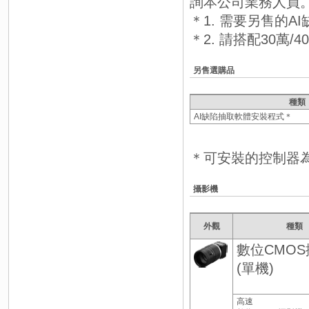
詢本公司業務人員
＊1. 需要另售的A
＊2. 請搭配30萬
另售選購品
種類
AI缺陷抽取軟體安裝程式＊
＊可安裝的控制器為FH-
攝影機
外觀
種類
數位CMO
(單機)
高速