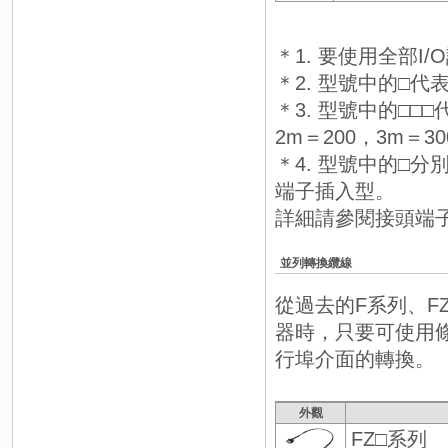
＊1. 要使用全部I
＊2. 型號中的□代
＊3. 型號中的□□□
2m＝200，3m＝30
＊4. 型號中的□
端子插入型。
詳細請參閱接頭端子台
並列轉換纜線
從過去的F系列、F
器時，只要可使用條
行埠介面的轉換。
外觀
FZ□系列