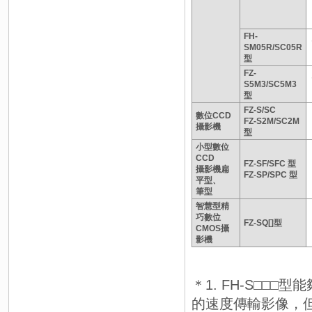
FH-
SM05R/SC05R
型
FZ-
S5M3/SC5M3
型
FZ-S/SC
數位CCD
FZ-S2M/SC2M
攝影機
型
小型數位
CCD
FZ-SF/SFC 型
攝影機扁
FZ-SP/SPC 型
平型、
筆型
智慧型精
巧數位
FZ-SQ[]型
CMOS攝
影機
＊1. FH-S□□
的速度傳輸影像，