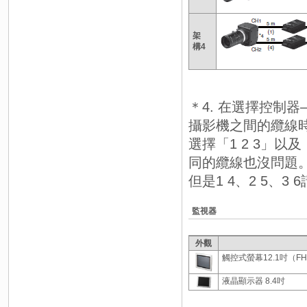
架
構4
＊4. 在選擇控制
攝影機之間的纜線
選擇「1 2 3」以
同的纜線也沒問題
但是1 4、2 5、
監視器
外觀
觸控式螢幕12.1吋（
液晶顯示器 8.4吋