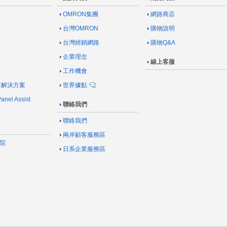
OMRON集團
網路商店
台灣OMRON
購物說明
台灣經銷網路
購物Q&A
企業理念
線上客服
工作機會
AC解決方案
世界據點
nel Assist
聯絡我們
聯絡我們
兩岸顧客服務區
院
日系企業服務區