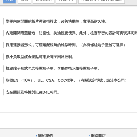
變更內建開關的板片彈簧槓桿比，改善快動性，實現高耐久性。
內建開關附蓋構造，防塵性、抗油性更優異。此外，柱塞部密封設計可實現其高
採用連接器形式，可縮短配線時的維修時間。（亦有螺絲端子型號可選擇）
微小負載型鍍金接點可用於電子回路控制。
螺絲端子形式包含模壓端子型、含動作指示燈模壓端子型。
取得EN （TÜV）、UL、CSA、CCC標準。（有關認定型號，請洽本公司）
安裝間距及特性與以往D4E相同。
關於我們
網路商店