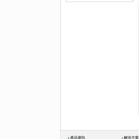
產品資訊
解決方案