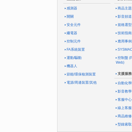
感測器
商品主題
開關
影音頻道
安全元件
規格選型
繼電器
技術指南
控制元件
應用事例
FA系統裝置
SYSM
運動/驅動
控制盤 (Pa
Web)
機器人
支援服務
節能/環保檢測裝置
電源/周邊裝置/其他
自動化學
影音教學
客服中心
線上客服
商品維修
型錄索取