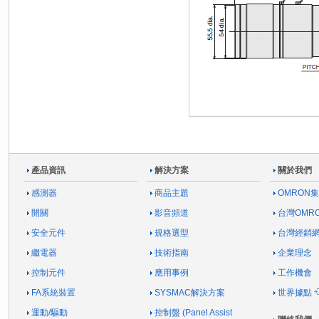
產品資訊
解決方案
關於我們
感測器
商品主題
OMRON
開關
影音頻道
台灣OMR
安全元件
規格選型
台灣經銷
繼電器
技術指南
企業理念
控制元件
應用事例
工作機會
FA系統裝置
SYSMAC解決方案
世界據點
運動/驅動
控制盤 (Panel Assist