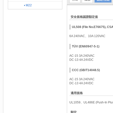
M22
安全規格認證額定值
UL508 (File No.E76675), CS
6A 240VAC、10A 120VAC
TÜV (EN60947-5-1)
AC-15 3A 240VAC
DC-13 4A 24VDC
CCC (GB/T14048.5)
AC-15 3A 240VAC
DC-13 4A 24VDC
適用規格
UL1059、UL486E (Push-In P
額定