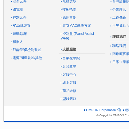
安全元件
規格選型
台灣經銷
繼電器
技術指南
企業理念
控制元件
應用事例
工作機會
FA系統裝置
SYSMAC解決方案
世界據點
運動/驅動
控制盤 (Panel Assist
聯絡我們
Web)
機器人
聯絡我們
支援服務
節能/環保檢測裝置
兩岸顧客
電源/周邊裝置/其他
自動化學院
日系企業
影音教學
客服中心
線上客服
商品維修
型錄索取
OMRON Corporation
網
© Copyright OMRON Corp