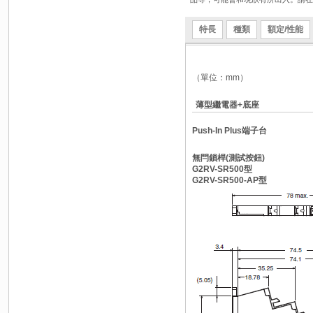
特長
種類
額定/性能
（單位：mm）
薄型繼電器+底座
Push-In Plus端子台
無閂鎖桿(測試按鈕)
G2RV-SR500型
G2RV-SR500-AP型