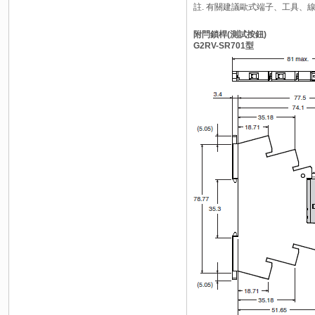
註. 有關建議歐式端子、工具、
附閂鎖桿(測試按鈕)
G2RV-SR701型