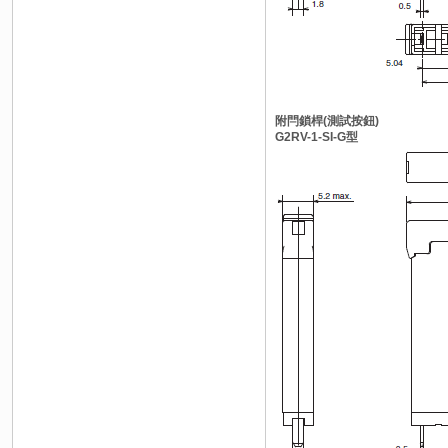
附閂鎖桿(測試按鈕)
G2RV-1-SI-G型