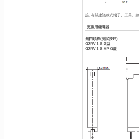
註. 有關建議歐式端子、工具、
更換用繼電器
無閂鎖桿(測試按鈕)
G2RV-1-S-G型
G2RV-1-S-AP-G型