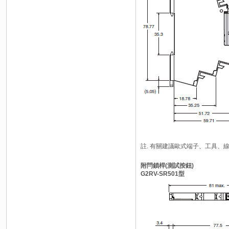
註. 有關建議歐式端子、工具、
附閂鎖桿(測試按鈕)
G2RV-SR501型