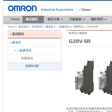
Taiwan
Home
產品資訊
解決方案
支援服務
關於我們
Home
>
產品資訊
>
產品類別
>
繼電器
>
一般繼電器
>
停產商品
>
G2RV-SR
輕薄型I/O繼電器
產品類別
G2RV-SR
繼電器
一般繼電器
停產商品
G2RV-SR
此頁記載內容是在依據停產前商品型錄內
品等，可能會和現狀有所出入。請