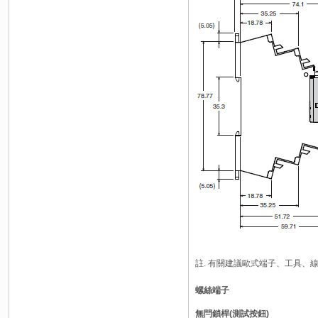
註. 有關建議歐式端子、工具、
螺絲端子
無閂鎖桿(測試按鈕)