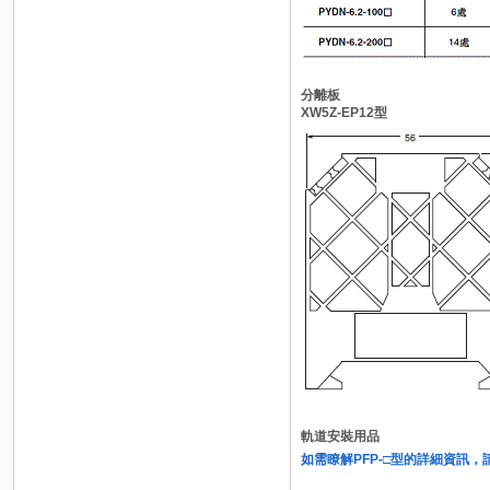
分離板
XW5Z-EP12型
軌道安裝用品
如需瞭解PFP-□型的詳細資訊，請上