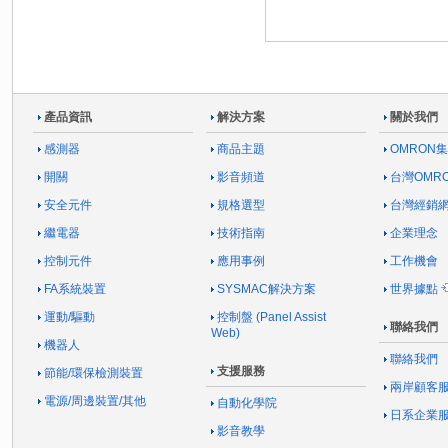
產品資訊
解決方案
關於我們
感測器
商品主題
OMRON
開關
影音頻道
台灣OMR
安全元件
規格選型
台灣經銷
繼電器
技術指南
企業理念
控制元件
應用事例
工作機會
FA系統裝置
SYSMAC解決方案
世界據點
運動/驅動
控制盤 (Panel Assist
聯絡我們
Web)
機器人
聯絡我們
支援服務
節能/環保檢測裝置
兩岸顧客
電源/周邊裝置/其他
自動化學院
日系企業
影音教學