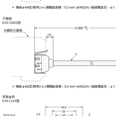
子接頭
E3X-CN22型
安裝金具
E39-L143型