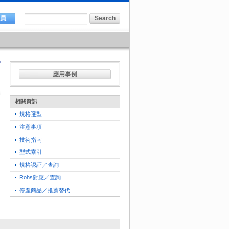
會員
應用事例
相關資訊
規格選型
注意事項
技術指南
型式索引
規格認証／查詢
Rohs對應／查詢
停產商品／推薦替代