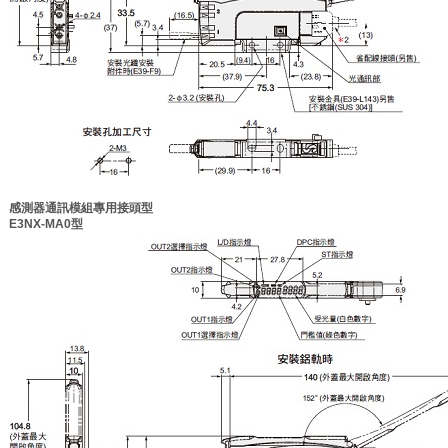
感測器通訊模組專用接頭型
E3NX-MA0型