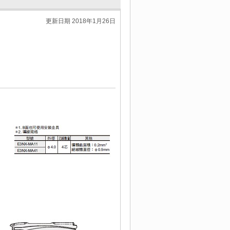
更新日期 2018年1月26日