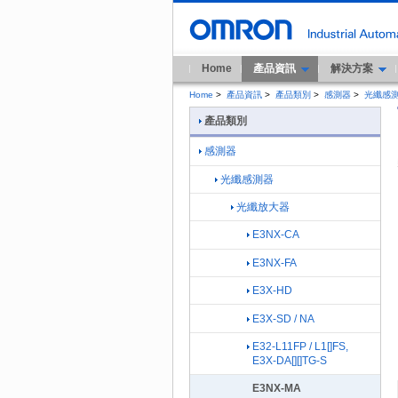
Home
產品資訊
解決方案
Home
>
產品資訊
>
產品類別
>
感測器
>
光纖感
產品類別
感測器
光纖感測器
光纖放大器
E3NX-CA
E3NX-FA
E3X-HD
E3X-SD / NA
E32-L11FP / L1[]FS,
E3X-DA[][]TG-S
E3NX-MA