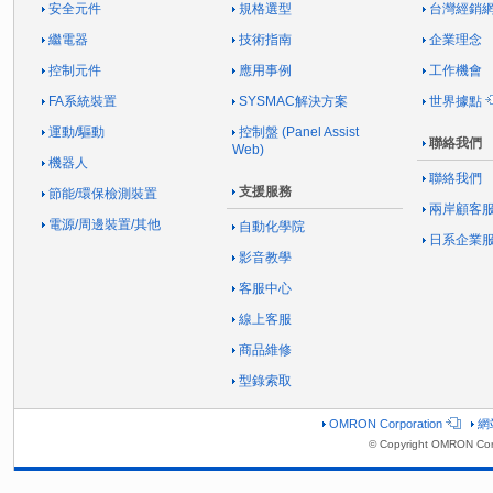
安全元件
規格選型
台灣經銷
繼電器
技術指南
企業理念
控制元件
應用事例
工作機會
FA系統裝置
SYSMAC解決方案
世界據點
運動/驅動
控制盤 (Panel Assist
聯絡我們
Web)
機器人
聯絡我們
支援服務
節能/環保檢測裝置
兩岸顧客
電源/周邊裝置/其他
自動化學院
日系企業
影音教學
客服中心
線上客服
商品維修
型錄索取
OMRON Corporation
網
© Copyright OMRON Corp