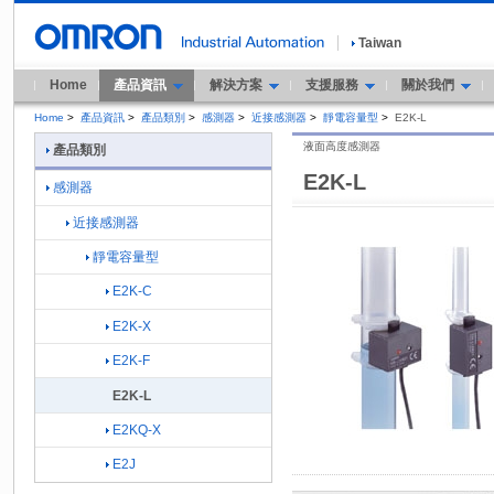
Taiwan
Home
產品資訊
解決方案
支援服務
關於我們
Home
>
產品資訊
>
產品類別
>
感測器
>
近接感測器
>
靜電容量型
>
E2K-L
液面高度感測器
產品類別
E2K-L
感測器
近接感測器
靜電容量型
E2K-C
E2K-X
E2K-F
E2K-L
E2KQ-X
E2J