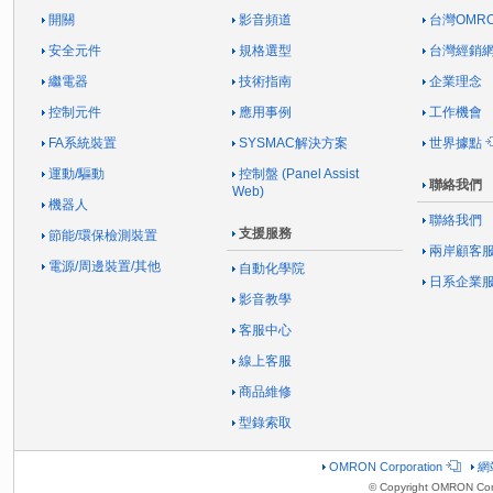
開關
影音頻道
台灣OMR
安全元件
規格選型
台灣經銷
繼電器
技術指南
企業理念
控制元件
應用事例
工作機會
FA系統裝置
SYSMAC解決方案
世界據點
運動/驅動
控制盤 (Panel Assist
聯絡我們
Web)
機器人
聯絡我們
支援服務
節能/環保檢測裝置
兩岸顧客
電源/周邊裝置/其他
自動化學院
日系企業
影音教學
客服中心
線上客服
商品維修
型錄索取
OMRON Corporation
網
© Copyright OMRON Corp