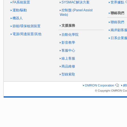
FA系統裝置
SYSMAC解決方案
世界據點
運動/驅動
控制盤 (Panel Assist
聯絡我們
Web)
機器人
聯絡我們
支援服務
節能/環保檢測裝置
兩岸顧客
電源/周邊裝置/其他
自動化學院
日系企業
影音教學
客服中心
線上客服
商品維修
型錄索取
OMRON Corporation
網
© Copyright OMRON Corp