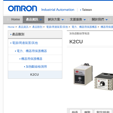
Taiwan
Home
產品資訊
解決方案
支援服務
關於我們
Home
>
產品資訊
>
產品類別
>
電源/周邊裝置/其他
>
電力、機器用保護機器
>
機器用保
加熱器斷線警報器
產品類別
K2CU
電源/周邊裝置/其他
電力、機器用保護機器
機器用保護機器
加熱斷線檢測用
K2CU
特長
種類
額定/性能