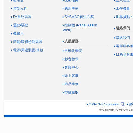
繼電器
技術指南
企業理念
控制元件
應用事例
工作機會
FA系統裝置
SYSMAC解決方案
世界據點
運動/驅動
控制盤 (Panel Assist
聯絡我們
Web)
機器人
聯絡我們
支援服務
節能/環保檢測裝置
兩岸顧客
電源/周邊裝置/其他
自動化學院
日系企業
影音教學
客服中心
線上客服
商品維修
型錄索取
OMRON Corporation
網
© Copyright OMRON Corp