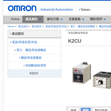
Taiwan
Home
產品資訊
解決方案
支援服務
關於我們
Home
>
產品資訊
>
產品類別
>
電源/周邊裝置/其他
>
電力、機器用保護機器
>
機器用保
加熱器斷線警報器
產品類別
K2CU
電源/周邊裝置/其他
電力、機器用保護機器
機器用保護機器
加熱斷線檢測用
K2CU
特長
種類
額定/性能