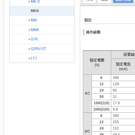
MK-S
MKK
額定
MM
MMK
操作線圈
G7K
G2RV-ST
設置線
LYJ
額定電壓
額定電流
(V)
(mA)
6
286
12
128
24
66
AC
50
31
100/(110)
17.8
200/(220)
9.8
6
390
12
205
24
110
DC
48
48.5