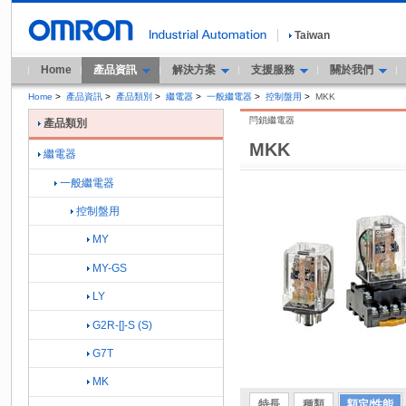
Taiwan
Home
產品資訊
解決方案
支援服務
關於我們
Home
>
產品資訊
>
產品類別
>
繼電器
>
一般繼電器
>
控制盤用
>
MKK
閂鎖繼電器
產品類別
MKK
繼電器
一般繼電器
控制盤用
MY
MY-GS
LY
G2R-[]-S (S)
G7T
MK
特長
種類
額定/性能