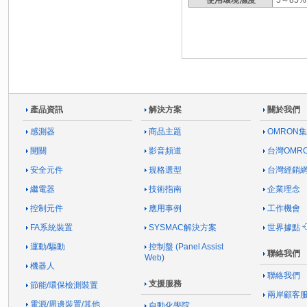
產品資訊
解決方案
關於我們
感測器
商品主題
OMRON
開關
影音頻道
台灣OMR
安全元件
規格選型
台灣經銷
繼電器
技術指南
企業理念
控制元件
應用事例
工作機會
FA系統裝置
SYSMAC解決方案
世界據點
運動/驅動
控制盤 (Panel Assist
聯絡我們
Web)
機器人
聯絡我們
支援服務
節能/環保檢測裝置
兩岸顧客
電源/周邊裝置/其他
自動化學院