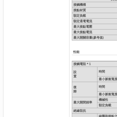
接觸機構
接點材質
額定負載
額定通電電流
最大接點電壓
最大接點電流
最大開關容量(參考值)
性能
接觸電阻＊1
時間
設
置
最小脈衝寬
時間
復
歸
最小脈衝寬
機械性
最大開閉頻率
額定負載
絕緣阻抗
線圈和接點