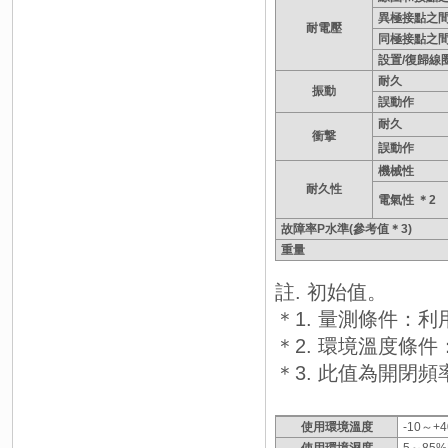
異極接點之
耐電壓
同極接點之
設置/復歸線
耐久
振動
誤動作
耐久
衝撃
誤動作
機械性
耐久性
電氣性 ＊2
故障率P水準(參考值＊3)
重量
註. 初始值。
＊1. 量測條件：利
＊2. 環境溫度條件
＊3. 此值為開閉頻率
使用環境溫度
-10～+
使用環境濕度
5～85%