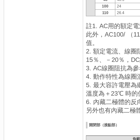
100
24
110
26.4
註1. AC用的額定
此外，AC100/ （1
值。
2. 額定電流、線
15％、－20％，D
3. AC線圈阻抗為
4. 動作特性為線圈
5. 最大容許電壓
溫度為＋23℃ 時
6. 內藏二極體的反
另外也有內藏二極體
開閉部（接點部）
負載