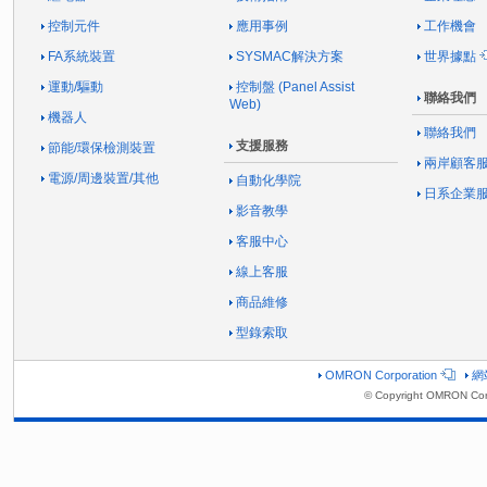
控制元件
應用事例
工作機會
FA系統裝置
SYSMAC解決方案
世界據點
運動/驅動
控制盤 (Panel Assist
聯絡我們
Web)
機器人
聯絡我們
支援服務
節能/環保檢測裝置
兩岸顧客
電源/周邊裝置/其他
自動化學院
日系企業
影音教學
客服中心
線上客服
商品維修
型錄索取
OMRON Corporation
網
© Copyright OMRON Corp