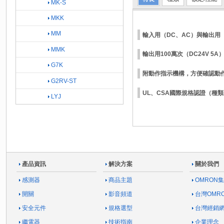
MK-S
MKK
MM
輸入用（DC、AC）與輸出用（
MMK
輸出用100萬次（DC24V 5
G7K
附動作指示機構，方便確認動作
G2RV-ST
UL、CSA國際規格認證（種
LYJ
產品資訊
解決方案
關於我們
感測器
商品主題
OMRON
開關
影音頻道
台灣OMR
安全元件
規格選型
台灣經銷
繼電器
技術指南
企業理念