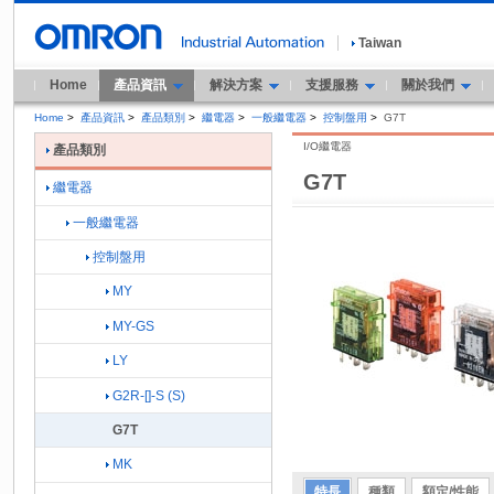
Taiwan
Home
產品資訊
解決方案
支援服務
關於我們
Home
>
產品資訊
>
產品類別
>
繼電器
>
一般繼電器
>
控制盤用
>
G7T
I/O繼電器
產品類別
G7T
繼電器
一般繼電器
控制盤用
MY
MY-GS
LY
G2R-[]-S (S)
G7T
MK
特長
種類
額定/性能