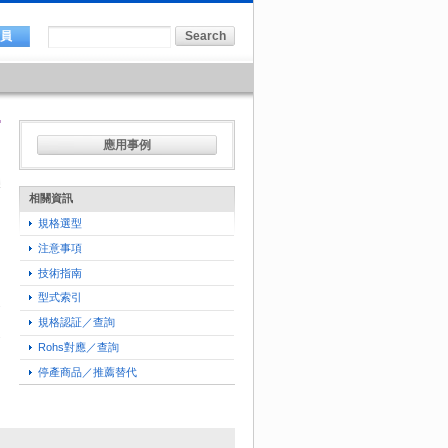
會員
應用事例
相關資訊
規格選型
注意事項
技術指南
型式索引
規格認証／查詢
Rohs對應／查詢
停產商品／推薦替代