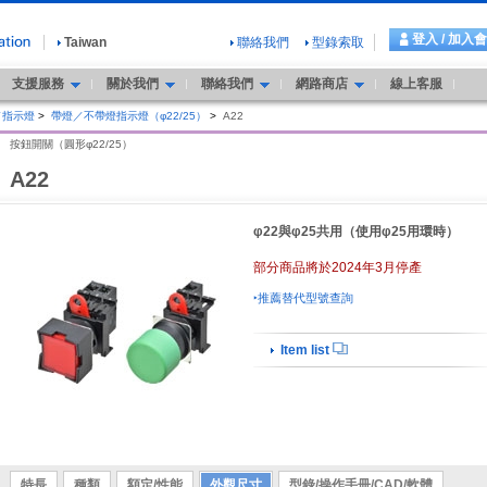
登入 / 加入
Taiwan
聯絡我們
型錄索取
支援服務
關於我們
聯絡我們
網路商店
線上客服
／指示燈
>
帶燈／不帶燈指示燈（φ22/25）
>
A22
按鈕開關（圓形φ22/25）
A22
φ22與φ25共用（使用φ25用環時）
部分商品將於2024年3月停產
‣推薦替代型號查詢
Item list
特長
種類
額定/性能
外觀尺寸
型錄/操作手冊/CAD/軟體