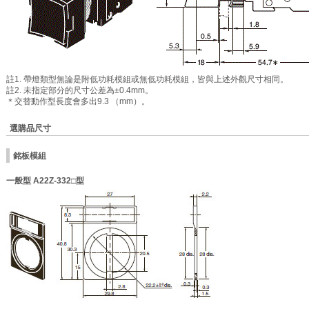
註1. 帶燈類型無論是附低功耗模組或無低功耗模組，皆與上述外觀尺寸相同。
註2. 未指定部分的尺寸公差為±0.4mm。
＊交替動作型長度會多出9.3 （mm）。
選購品尺寸
銘板模組
一般型 A22Z-332□型