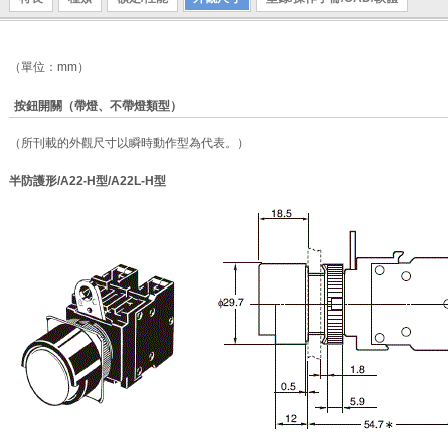
（單位：mm）
按鈕開關（帶燈、不帶燈類型）
（所刊載的外觀尺寸以瞬時動作型為代表。）
半防護形/A22-H型/A22L-H型