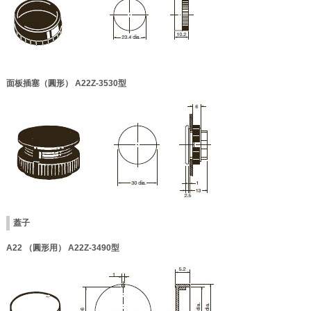
面板插塞（圓形） A22Z-3530型
蓋子
A22 （圓形用） A22Z-3490型