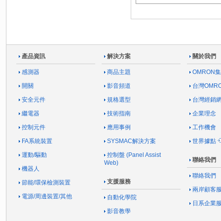
產品資訊
解決方案
關於我們
感測器
商品主題
OMRON
開關
影音頻道
台灣OMR
安全元件
規格選型
台灣經銷
繼電器
技術指南
企業理念
控制元件
應用事例
工作機會
FA系統裝置
SYSMAC解決方案
世界據點
運動/驅動
控制盤 (Panel Assist
聯絡我們
Web)
機器人
聯絡我們
支援服務
節能/環保檢測裝置
兩岸顧客
電源/周邊裝置/其他
自動化學院
日系企業
影音教學