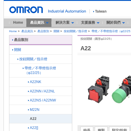
Taiwan
Home
產品資訊
解決方案
支援服務
關於我們
Home
>
產品資訊
>
產品類別
>
開關
>
按鈕開關／指示燈
>
帶燈／不帶燈指示燈（φ22/25
按鈕開關（圓形φ22/25）
產品類別
A22
開關
按鈕開關／指示燈
帶燈／不帶燈指示燈
（φ22/25）
A22NK
A22NN / A22NL
A22NS / A22NW
M22N
A22
A22[]
特長
種類
額定/性能