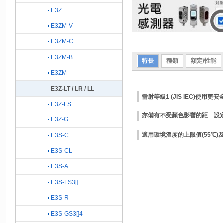
E3Z
E3ZM-V
E3ZM-C
E3ZM-B
特長
種類
額定/性能
E3ZM
E3Z-LT / LR / LL
雷射等級1 (JIS IEC)使用更
E3Z-LS
亦備有不受顏色影響的距離設
E3Z-G
適用環境溫度的上限值(55℃)及耐
E3S-C
E3S-CL
E3S-A
E3S-LS3[]
E3S-R
E3S-GS3[]4