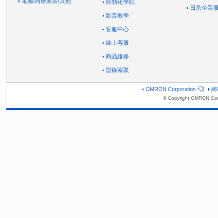
電源/周邊裝置/其他
自動化學院
日系企業
影音教學
客服中心
線上客服
商品維修
型錄索取
OMRON Corporation
網
© Copyright OMRON Corp