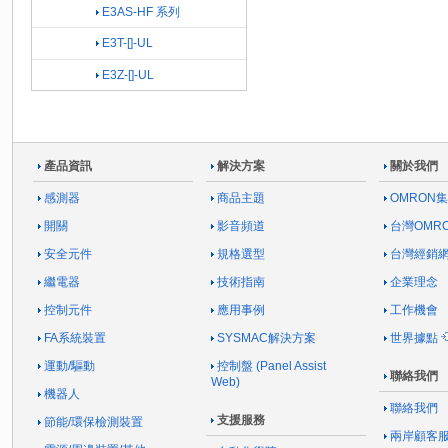
E3AS-HF 系列
E3T-[]-UL
E3Z-[]-UL
產品資訊
解決方案
關於我們
感測器
商品主題
OMRON
開關
影音頻道
台灣OMR
安全元件
規格選型
台灣經銷
繼電器
技術指南
企業理念
控制元件
應用事例
工作機會
FA系統裝置
SYSMAC解決方案
世界據點
運動/驅動
控制盤 (Panel Assist
聯絡我們
Web)
機器人
聯絡我們
支援服務
節能/環保檢測裝置
兩岸顧客