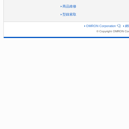
商品維修
型錄索取
OMRON Corporation
網
© Copyright OMRON Corp