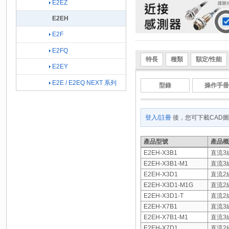
E2EZ
E2EH
E2F
E2FQ
特長
種類
額定/性能
E2EY
E2E / E2EQ NEXT 系列
型錄
操作手冊
登入/註冊
後，您可下載CAD
產品型號
產品概
E2EH-X3B1
直流3線
E2EH-X3B1-M1
直流3線
E2EH-X3D1
直流2線
E2EH-X3D1-M1G
直流2線
E2EH-X3D1-T
直流2線
E2EH-X7B1
直流3線
E2EH-X7B1-M1
直流3線
E2EH-X7D1
直流2線