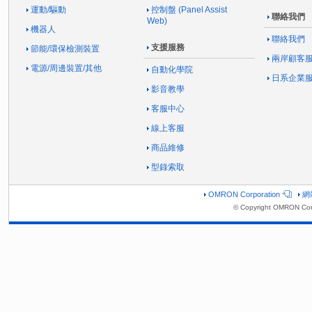
運動/驅動
控制盤 (Panel Assist
聯絡我們
Web)
機器人
聯絡我們
支援服務
節能/環保檢測裝置
兩岸顧客
電源/周邊裝置/其他
自動化學院
日系企業
影音教學
客服中心
線上客服
商品維修
型錄索取
OMRON Corporation
網
© Copyright OMRON Corp