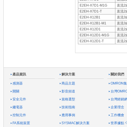
E2EH-X7D1-M1G
直流2線
E2EH-X7D1-T
直流2線
E2EH-X12B1
直流3線
E2EH-X12B1-M1
直流3線
E2EH-X12D1
直流2線
E2EH-X12D1-M1G
直流2線
E2EH-X12D1-T
直流2線
產品資訊
解決方案
關於我們
感測器
商品主題
OMRON
開關
影音頻道
台灣OMR
安全元件
規格選型
台灣經銷
繼電器
技術指南
企業理念
控制元件
應用事例
工作機會
FA系統裝置
SYSMAC解決方案
世界據點