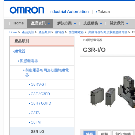
Taiwan
Home
產品資訊
解決方案
支援服務
關於我們
Home
>
產品資訊
>
產品類別
>
繼電器
>
固態繼電器
>
與繼電器相同形狀固態繼電器
>
G
I/O固態繼電器
產品類別
G3R-I/O
繼電器
固態繼電器
與繼電器相同形狀固態繼電
器
G3RV-ST
G3F / G3FD
G3H / G3HD
G3TA
G3FM
G3R-I/O
特長
種類
額定/性能