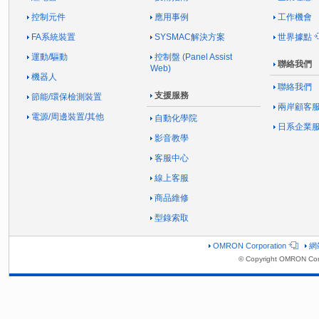
控制元件
應用事例
工作機會
FA系統裝置
SYSMAC解決方案
世界據點
運動/驅動
控制盤 (Panel Assist
聯絡我們
Web)
機器人
聯絡我們
支援服務
節能/環保檢測裝置
兩岸顧客
電源/周邊裝置/其他
自動化學院
日系企業
影音教學
客服中心
線上客服
商品維修
型錄索取
OMRON Corporation
網
© Copyright OMRON Corp