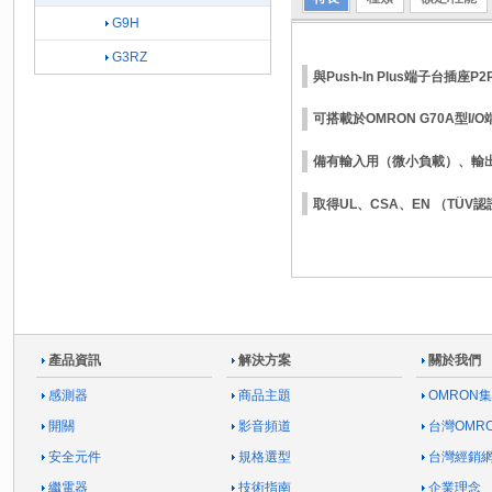
G9H
G3RZ
與Push-In Plus端子台插
可搭載於OMRON G70A型I/
備有輸入用（微小負載）、輸
取得UL、CSA、EN （TÜV
產品資訊
解決方案
關於我們
感測器
商品主題
OMRON
開關
影音頻道
台灣OMR
安全元件
規格選型
台灣經銷
繼電器
技術指南
企業理念