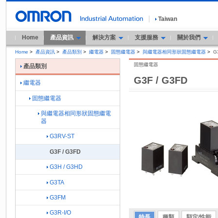
Taiwan
Home
產品資訊
解決方案
支援服務
關於我們
Home
>
產品資訊
>
產品類別
>
繼電器
>
固態繼電器
>
與繼電器相同形狀固態繼電器
>
G
固態繼電器
產品類別
G3F / G3FD
繼電器
固態繼電器
與繼電器相同形狀固態繼電
器
G3RV-ST
G3F / G3FD
G3H / G3HD
G3TA
G3FM
G3R-I/O
特長
種類
額定/性能