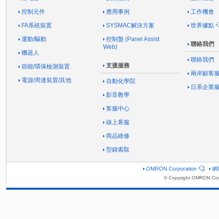
控制元件
應用事例
工作機會
FA系統裝置
SYSMAC解決方案
世界據點
運動/驅動
控制盤 (Panel Assist
聯絡我們
Web)
機器人
聯絡我們
支援服務
節能/環保檢測裝置
兩岸顧客
電源/周邊裝置/其他
自動化學院
日系企業
影音教學
客服中心
線上客服
商品維修
型錄索取
OMRON Corporation
網
© Copyright OMRON Corp