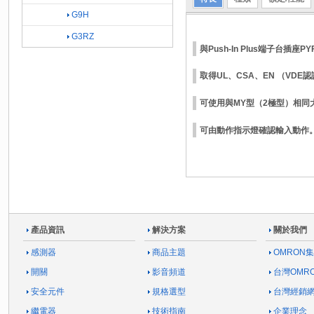
G9H
G3RZ
與Push-In Plus端子台
取得UL、CSA、EN （VDE
可使用與MY型（2極型）相同大
可由動作指示燈確認輸入動作
產品資訊
解決方案
關於我們
感測器
商品主題
OMRON
開關
影音頻道
台灣OMR
安全元件
規格選型
台灣經銷
繼電器
技術指南
企業理念