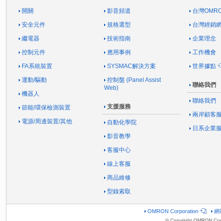
開關
影音頻道
台灣OMR
安全元件
規格選型
台灣經銷
繼電器
技術指南
企業理念
控制元件
應用事例
工作機會
FA系統裝置
SYSMAC解決方案
世界據點
運動/驅動
控制盤 (Panel Assist
聯絡我們
Web)
機器人
聯絡我們
支援服務
節能/環保檢測裝置
兩岸顧客
電源/周邊裝置/其他
自動化學院
日系企業
影音教學
客服中心
線上客服
商品維修
型錄索取
OMRON Corporation
網
© Copyright OMRON Corp