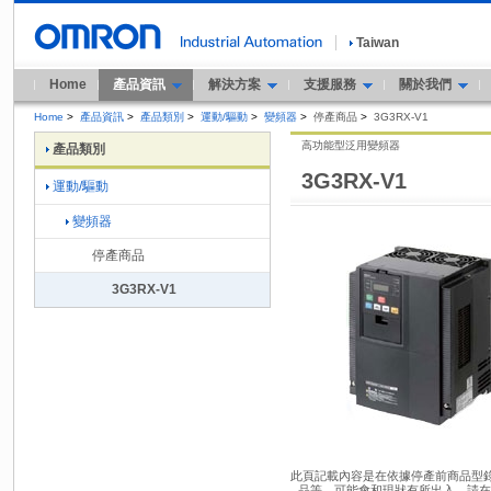
Taiwan
Home
產品資訊
解決方案
支援服務
關於我們
Home
>
產品資訊
>
產品類別
>
運動/驅動
>
變頻器
>
停產商品
>
3G3RX-V1
高功能型泛用變頻器
產品類別
3G3RX-V1
運動/驅動
變頻器
停產商品
3G3RX-V1
此頁記載內容是在依據停產前商品型錄內
品等，可能會和現狀有所出入。請