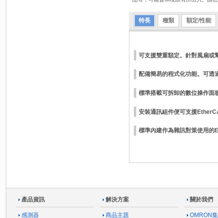
特長
種類
額定/性能
可支援雙重額定。針對風扇或
配備簡易的程式化功能。可透
標準搭載可拆卸的數位操作面
安裝通訊組件便可支援EtherCA
標準內建作為雜訊對策使用的E
產品資訊
解決方案
關於我們
感測器
商品主題
OMRON