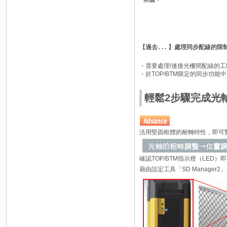
【過去․․․ 】處理同步配線的限
・需要處理/連接光柵間配線的工
・於TOP/BTM限定的同步功
輕鬆2步驟完成光軸調
活用堅固框體的耐轉特性，即可
確認TOP/BTM指示燈（LED
藉由設定工具「SD Manage