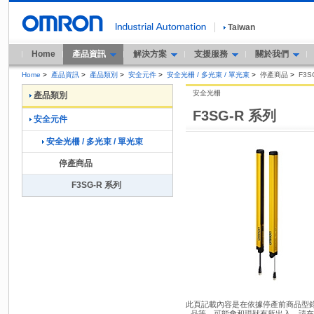
Taiwan
Home
產品資訊
解決方案
支援服務
關於我們
Home
>
產品資訊
>
產品類別
>
安全元件
>
安全光柵 / 多光束 / 單光束
>
停產商品
>
F3S
安全光柵
產品類別
F3SG-R 系列
安全元件
安全光柵 / 多光束 / 單光束
停產商品
F3SG-R 系列
此頁記載內容是在依據停產前商品型錄內
品等，可能會和現狀有所出入。請