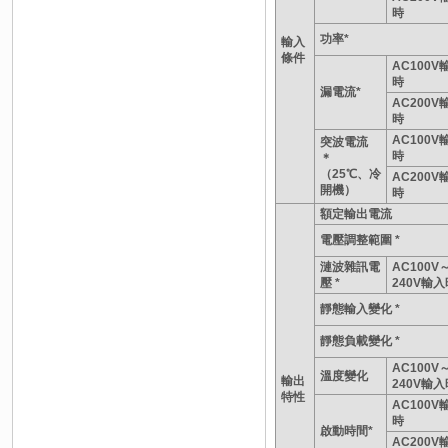
時
功率*
輸入
條件
AC100V
時
漏電流*
AC200V
時
AC100V
突波電流
時
＊
（25℃、冷
AC200V
開機）
時
額定輸出電流
電壓調整範圍 *
漣波雜訊電
AC100V
壓
*
240V輸入
靜態輸入變化 *
靜態負載變化 *
AC100V
溫度變化
輸出
240V輸入
特性
AC100V
時
啟動時間*
AC200V