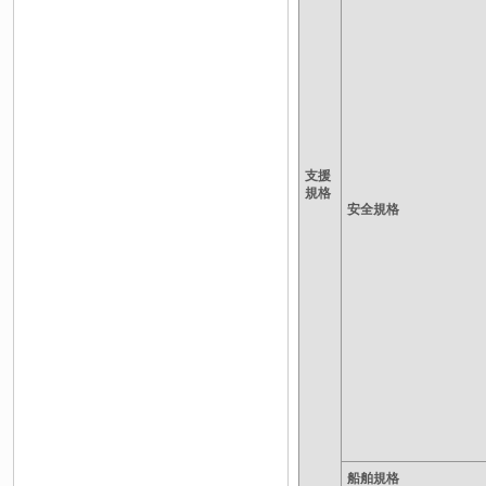
支援
規格
安全規格
船舶規格