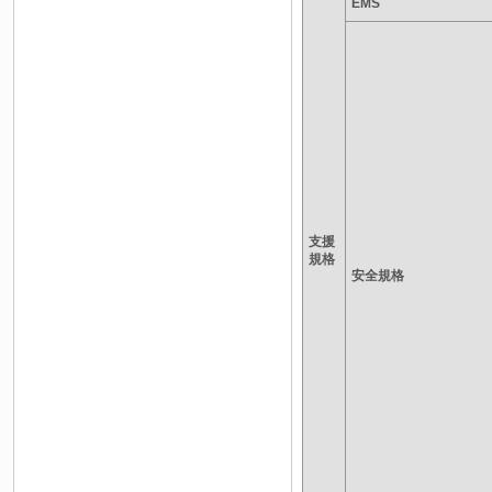
EMS
支援
規格
安全規格