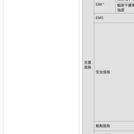
EMI *
輻射干擾
強度
EMS
支援
規格
安全規格
船舶規格