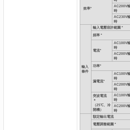
時
AC200V
效率*
時
AC230V
時
輸入電壓容許範圍 *
頻率
*
AC100V
時
電流*
AC200V
時
功率*
輸入
條件
AC100V
時
漏電流*
AC200V
時
AC100V
突波電流
時
＊
（25℃、冷
AC200V
開機）
時
額定輸出電流
電壓調整範圍 *