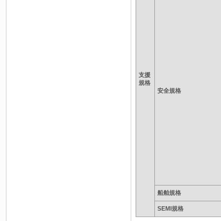
支援
規格
安全規格
船舶規格
SEMI規格