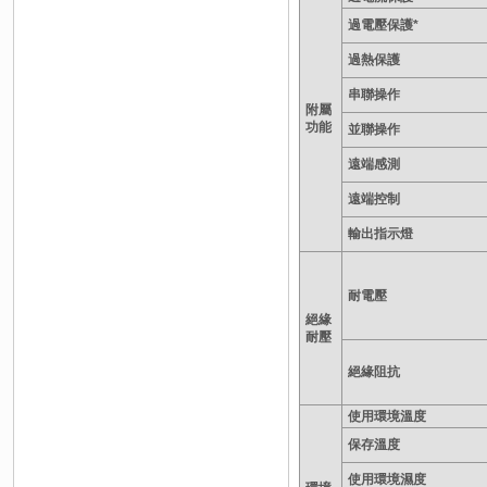
過電壓保護*
過熱保護
串聯操作
附屬
功能
並聯操作
遠端感測
遠端控制
輸出指示燈
耐電壓
絕緣
耐壓
絕緣阻抗
使用環境溫度
保存溫度
使用環境濕度