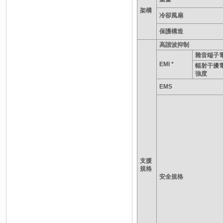
架構
冷卻風扇
保護構造
高諧波抑制
雜音端子
EMI *
輻射干擾
強度
EMS
支援
規格
安全規格