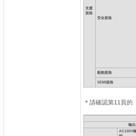
支援
規格
安全規格
船舶規格
SEMI規格
＊請確認第11頁的
輸出
AC100V