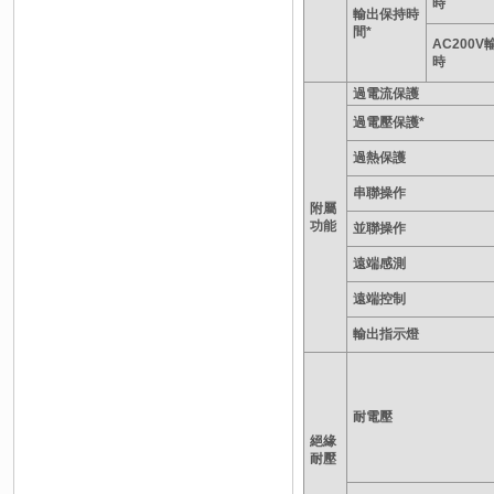
時
輸出保持時
間*
AC200V
時
過電流保護
過電壓保護*
過熱保護
串聯操作
附屬
功能
並聯操作
遠端感測
遠端控制
輸出指示燈
耐電壓
絕緣
耐壓