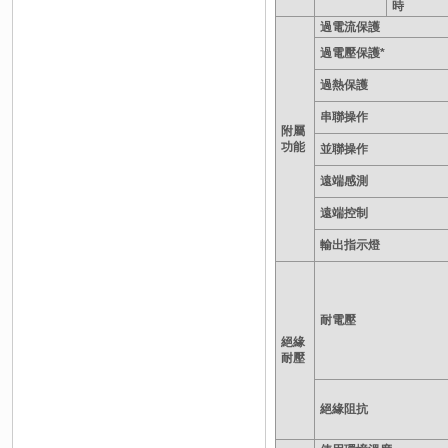
時
過電流保護
過電壓保護*
過熱保護
串聯操作
附屬
功能
並聯操作
遠端感測
遠端控制
輸出指示燈
耐電壓
絕緣
耐壓
絕緣阻抗