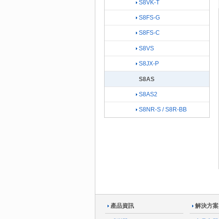
S8VK-T
S8FS-G
S8FS-C
S8VS
S8JX-P
S8AS
S8AS2
S8NR-S / S8R-BB
產品資訊
解決方案