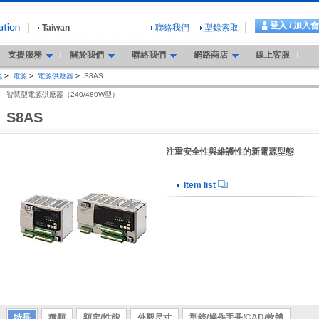
登入 / 加入
Taiwan
聯絡我們
型錄索取
支援服務
關於我們
聯絡我們
網路商店
線上客服
他
>
電源
>
電源供應器
>
S8AS
智慧型電源供應器（240/480W型）
S8AS
注重安全性與維護性的新電源型態
Item list
特長
種類
額定/性能
外觀尺寸
型錄/操作手冊/CAD/軟體