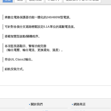
將數位電路保護器功能一體化的240/480W型電源。
可針對各個分支迴路輕鬆設定0.1A單位的遮斷電流值。
搭載智慧型啟動/關機程序。
各項監視器顯示、警報功能完善
（輸出電壓、輸出電流、更換通知、溫度）。
符合UL Class2輸出。
鋁軌安裝方式。
關於我們
網路商店