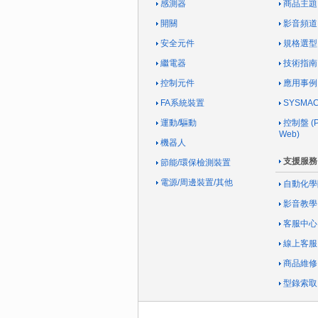
感測器
商品主題
開關
影音頻道
安全元件
規格選型
繼電器
技術指南
控制元件
應用事例
FA系統裝置
SYSM
運動/驅動
控制盤 (Pa
Web)
機器人
支援服務
節能/環保檢測裝置
電源/周邊裝置/其他
自動化學
影音教學
客服中心
線上客服
商品維修
型錄索取