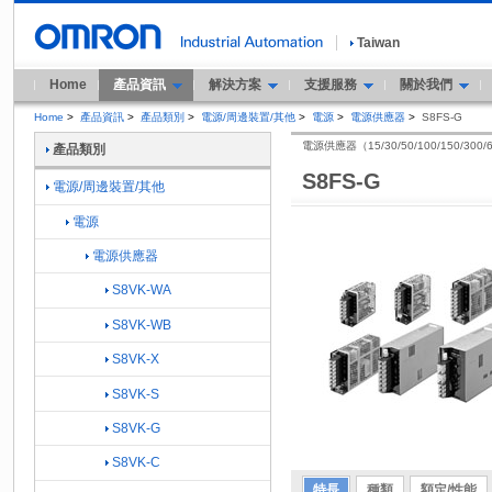
Taiwan
Home
產品資訊
解決方案
支援服務
關於我們
Home
>
產品資訊
>
產品類別
>
電源/周邊裝置/其他
>
電源
>
電源供應器
>
S8FS-G
電源供應器（15/30/50/100/150/300
產品類別
S8FS-G
電源/周邊裝置/其他
電源
電源供應器
S8VK-WA
S8VK-WB
S8VK-X
S8VK-S
S8VK-G
S8VK-C
特長
種類
額定/性能