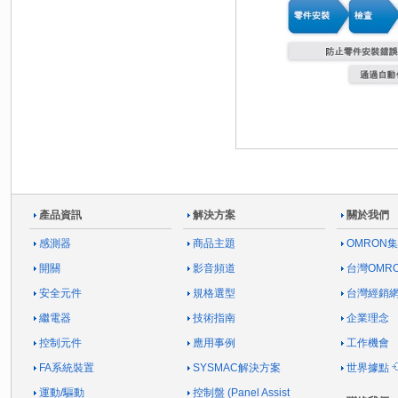
產品資訊
解決方案
關於我們
感測器
商品主題
OMRON
開關
影音頻道
台灣OMR
安全元件
規格選型
台灣經銷
繼電器
技術指南
企業理念
控制元件
應用事例
工作機會
FA系統裝置
SYSMAC解決方案
世界據點
運動/驅動
控制盤 (Panel Assist