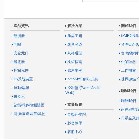
產品資訊
解決方案
關於我們
感測器
商品主題
OMRON
開關
影音頻道
台灣OMR
安全元件
規格選型
台灣經銷
繼電器
技術指南
企業理念
控制元件
應用事例
工作機會
FA系統裝置
SYSMAC解決方案
世界據點
運動/驅動
控制盤 (Panel Assist
聯絡我們
Web)
機器人
聯絡我們
支援服務
節能/環保檢測裝置
兩岸顧客
電源/周邊裝置/其他
自動化學院
日系企業
影音教學
客服中心