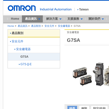
Taiwan
Home
產品資訊
解決方案
支援服務
關於我們
Home
>
產品資訊
>
產品類別
>
安全元件
>
安全繼電器
>
G7SA
安全繼電器
產品類別
G7SA
安全元件
安全繼電器
G7SA
G7S-[]-E
特長
種類
額定/性能