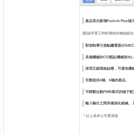
產品系列新增Push-In P
(配線所需工時較傳統的螺絲鎖合
附強制導引接點繼電器(EN/IEC 6
具備機械的CE標誌(機械指令)
採用互鎖迴路結構，可避免機
完整提供4極、6極的產品。
可輕鬆拉動PWB模式的端子配
輸入輸出之間具備強化絕緣。
＊以上為本公司實測值