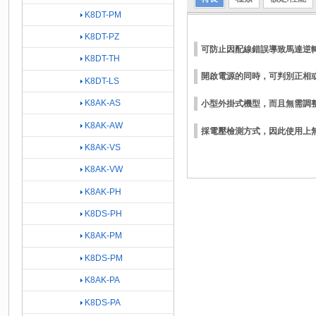
K8DT-PM
K8DT-PZ
可防止因配線錯誤導致馬達逆
K8DT-TH
開啟電源的同時，可判別正相
K8DT-LS
K8AK-AS
小型外掛式機型，而且無需調
K8AK-AW
採電壓檢測方式，因此使用上
K8AK-VS
K8AK-VW
K8AK-PH
K8DS-PH
K8AK-PM
K8DS-PM
K8AK-PA
K8DS-PA