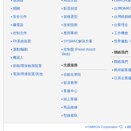
感測器
商品主題
OMRON
開關
影音頻道
台灣OMR
安全元件
規格選型
台灣經銷
繼電器
技術指南
企業理念
控制元件
應用事例
工作機會
FA系統裝置
SYSMAC解決方案
世界據點
運動/驅動
控制盤 (Panel Assist
聯絡我們
Web)
機器人
聯絡我們
支援服務
節能/環保檢測裝置
兩岸顧客
電源/周邊裝置/其他
自動化學院
日系企業
影音教學
客服中心
線上客服
商品維修
型錄索取
OMRON Corporation
網