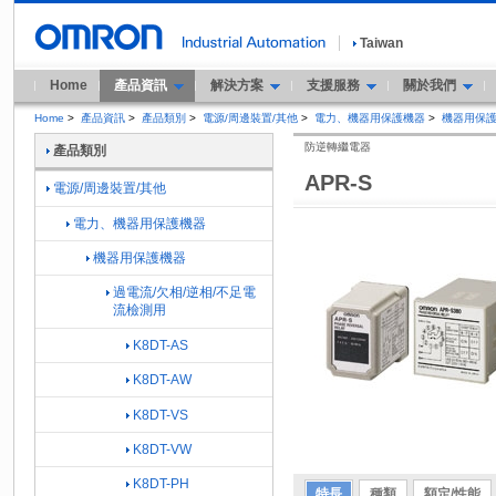
Taiwan
Home
產品資訊
解決方案
支援服務
關於我們
Home
>
產品資訊
>
產品類別
>
電源/周邊裝置/其他
>
電力、機器用保護機器
>
機器用保
防逆轉繼電器
產品類別
APR-S
電源/周邊裝置/其他
電力、機器用保護機器
機器用保護機器
過電流/欠相/逆相/不足電
流檢測用
K8DT-AS
K8DT-AW
K8DT-VS
K8DT-VW
K8DT-PH
特長
種類
額定/性能