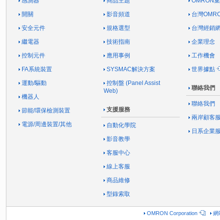
感測器
商品主題
OMRON
開關
影音頻道
台灣OMR
安全元件
規格選型
台灣經銷
繼電器
技術指南
企業理念
控制元件
應用事例
工作機會
FA系統裝置
SYSMAC解決方案
世界據點
運動/驅動
控制盤 (Panel Assist
聯絡我們
Web)
機器人
聯絡我們
支援服務
節能/環保檢測裝置
兩岸顧客
電源/周邊裝置/其他
自動化學院
日系企業
影音教學
客服中心
線上客服
商品維修
型錄索取
OMRON Corporation
網