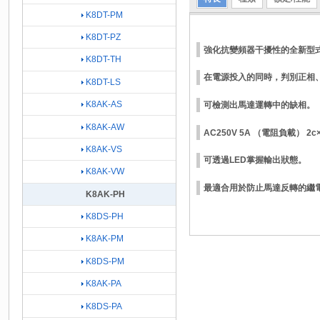
K8DT-PM
K8DT-PZ
強化抗變頻器干擾性的全新型
K8DT-TH
在電源投入的同時，判別正相
K8DT-LS
K8AK-AS
可檢測出馬達運轉中的缺相。
K8AK-AW
AC250V 5A （電阻負載） 2c
K8AK-VS
可透過LED掌握輸出狀態。
K8AK-VW
最適合用於防止馬達反轉的繼
K8AK-PH
K8DS-PH
K8AK-PM
K8DS-PM
K8AK-PA
K8DS-PA