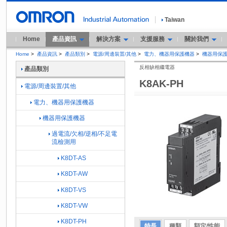
Taiwan
Home
產品資訊
解決方案
支援服務
關於我們
Home
>
產品資訊
>
產品類別
>
電源/周邊裝置/其他
>
電力、機器用保護機器
>
機器用保
反相缺相繼電器
產品類別
K8AK-PH
電源/周邊裝置/其他
電力、機器用保護機器
機器用保護機器
過電流/欠相/逆相/不足電
流檢測用
K8DT-AS
K8DT-AW
K8DT-VS
K8DT-VW
K8DT-PH
特長
種類
額定/性能