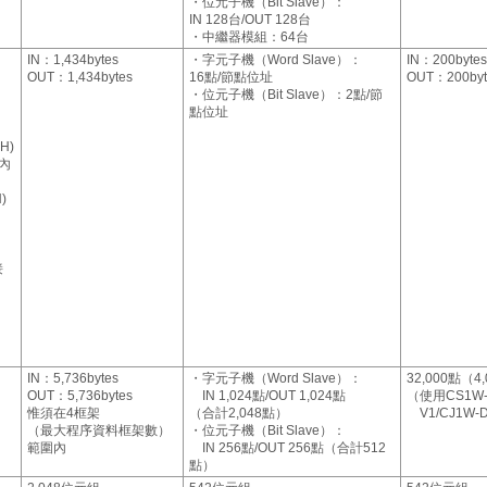
・位元子機（Bit Slave）：
IN 128台/OUT 128台
・中繼器模組：64台
IN：1,434bytes
・字元子機（Word Slave）：
IN：200bytes
OUT：1,434bytes
16點/節點位址
OUT：200byt
・位元子機（Bit Slave）：2點/節
點位址
CH)
列內
)
接
IN：5,736bytes
・字元子機（Word Slave）：
32,000點（4,
OUT：5,736bytes
IN 1,024點/OUT 1,024點
（使用CS1W-
惟須在4框架
（合計2,048點）
V1/CJ1W-
（最大程序資料框架數）
・位元子機（Bit Slave）：
範圍內
IN 256點/OUT 256點（合計512
點）