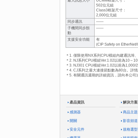
最大訊息大小
UCMM框架尺寸：
502位元組
Class3框架尺寸：
2,000位元組
同步通訊
――
子機間同步顫
――
動
支援安全功能
有
(CIP Safety on EtherNet/
＊1. 僅限使用NX系列CPU模組內建通訊埠
＊2. NJ系列CPU模組Ver.1.02以前為10～1
＊3. NJ301 CPU模組Ver.1.02以前為1
＊4. CJ系列之最大連接節點數為80台。
＊5. 有關通訊週期的詳細資訊，請向本公司
產品資訊
解決方案
感測器
商品主題
開關
影音頻道
安全元件
規格選型