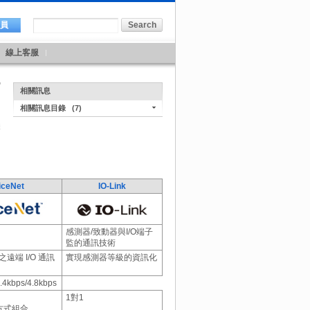
會員
線上客服
相關訊息
相關訊息目錄
(7)
iceNet
IO-Link
感測器/致動器與I/O端子
監的通訊技術
遠端 I/O 通訊
實現感測器等級的資訊化
.4kbps/4.8kbps
1對1
方式組合