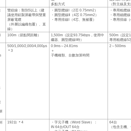
多點方式
（對主線及支
：
雙絞線：類別5以上（建
・圓型纜線Ⅰ（2芯 0.75mm2）
・專用粗纜線
議使用鋁製屏蔽帶與雙重
・圓型纜線Ⅱ（4芯 0.75mm2）
・專用細纜線
屏蔽電纜
・專用排線Ⅰ（4芯、無被覆）
・專用排線（
（外層以編織包覆）、直
線）
節
100m（節點間距離）
1,500m（設定93.75kbps，使用中
500m（設定1
繼器、圓型纜線Ⅰ時）
專用粗纜線5
500/1,000/2,000/4,000μs
0.9ms～24.81ms
2～500ms
＊3
＋
s
子機種類、台數加算時間
埠
接
 單
制
192台 ＊4
・字元子機（Word Slave）：
64台
IN 64台/OUT 64台
（包含主機、