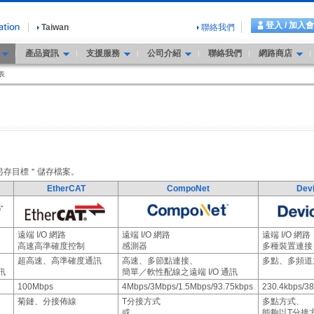
登入 / 加入
Taiwan
聯絡我們
產品資訊
支援服務
公司介紹
聯絡我們
網路商店
表
另存目標＂儲存檔案。
EtherCAT
CompoNet
Dev
遠端 I/O 網路
遠端 I/O 網路
遠端 I/O 網路
高速高準確度控制
感測器
多種裝置連接
超高速、高準確度通訊
高速、多節點連接、
多點、多頻道之
訊
簡單／軟性配線之遠端 I/O 通訊
100Mbps
4Mbps/3Mbps/1.5Mbps/93.75kbps
230.4kbps/38
菊鏈、分接佈線
T分接方式
多點方式、
或
能夠以T分接