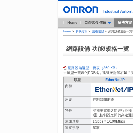
Home
OMRON 價值
解決方案
Home
>
解決方案
>
規格選型
>
網路設備選型一覽
網路設備 功能/規格一覽
網路設備選型一覽表（360 KB）
※選型一覽表的PDF檔，建議按滑鼠右鍵＂
類型
EtherNet/IP
商標
用途
控制器間網路
特長
能和主電腦之間進行各種
通訊控制器之間的高速通
通訊速度
1Gbps＊1/100Mbps
連接形態
星狀