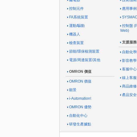
繼電器
技術指南
控制元件
應用事例
FA系統裝置
SYSM
運動/驅動
控制盤 (Pa
Web)
機器人
支援服務
檢查裝置
節能/環保檢測裝置
自動化學
電源/周邊裝置/其他
影音教學
客服中心
OMRON 價值
線上客服
OMRON 價值
商品維修
願景
產品安全
i-Automation!
OMRON 優勢
自動化中心
研發生產據點