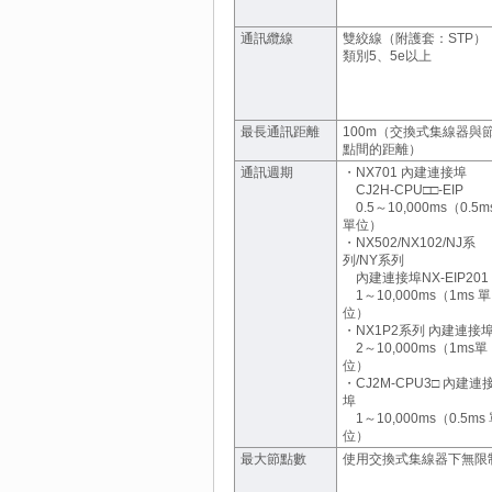
通訊纜線
雙絞線（附護套：STP）
類別5、5e以上
最長通訊距離
100m（交換式集線器與
點間的距離）
通訊週期
・NX701 內建連接埠
CJ2H-CPU□□-EIP
0.5～10,000ms（0.5m
單位）
・NX502/NX102/NJ系
列/NY系列
內建連接埠NX-EIP201
1～10,000ms（1ms 單
位）
・NX1P2系列 內建連接
2～10,000ms（1ms單
位）
・CJ2M-CPU3□ 內建連
埠
1～10,000ms（0.5ms
位）
最大節點數
使用交換式集線器下無限