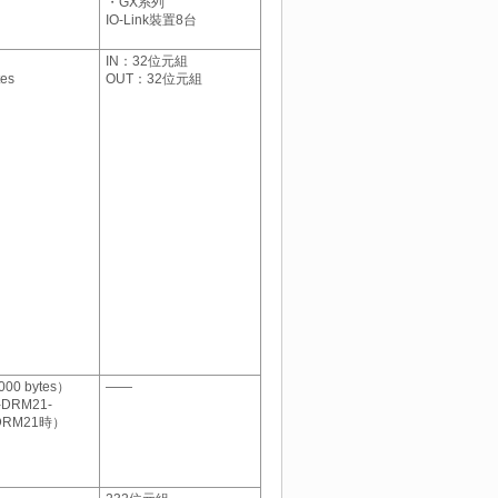
・GX系列
IO-Link裝置8台
IN：32位元組
es
OUT：32位元組
000 bytes）
――
DRM21-
DRM21時）