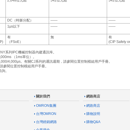
2,048位元組
542位元組
542位元組
DC（時脈分配）
――
――
1μs以下
――
――
有
無
有
IP)
（FSoE）
(CIP Safety o
、NY系列IPC機械控制器內建通訊埠。
0,000ms （1ms單位）。
,000/2,000/4,000μs。有關CJ系列的通訊週期，請參閱位置控制模組用戶手冊。
詳情請參閱位置控制模組用戶手冊。
洽詢。
關於我們
網路商店
OMRON集團
網路商店
台灣OMRON
購物說明
台灣經銷網路
購物Q&A