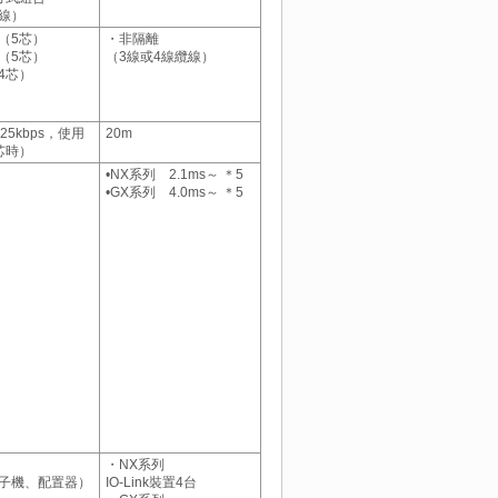
線）
（5芯）
・非隔離
（5芯）
（3線或4線纜線）
4芯）
25kbps，使用
20m
芯時）
•NX系列 2.1ms～ ＊5
•GX系列 4.0ms～ ＊5
・NX系列
子機、配置器）
IO-Link裝置4台