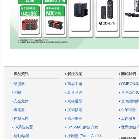
產品資訊
解決方案
關於我們
感測器
商品主題
OMRON
開關
影音頻道
台灣OMR
安全元件
規格選型
台灣經銷
繼電器
技術指南
企業理念
控制元件
應用事例
工作機會
FA系統裝置
SYSMAC解決方案
世界據點
運動/驅動
控制盤 (Panel Assist