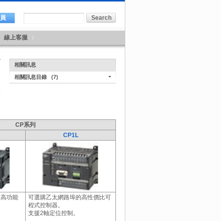
會員
線上客服
相關訊息
相關訊息目錄
(7)
CP系列
CP1L
的高功能
可選購乙太網路埠的高性價比可
程式控制器。
支援2軸定位控制。