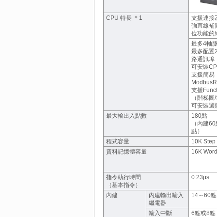
CPU 特長 ＊1
支援連接
強直線補
位功能的
最多4軸
最多配置
路通訊埠
可安裝C
支援簡易
Modbus
支援Functi
（階梯圖/
可安裝選
最大輸出入點數
180點
（內建60
點）
程式容量
10K Step
資料記憶體容量
16K Wor
指令執行時間
0.23μs
（基本指令）
內建
內建輸出輸入
14～60點
繼電器
輸入中斷
6點或8點