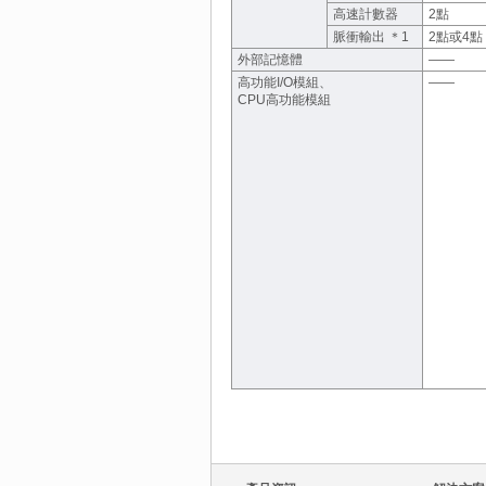
高速計數器
2點
脈衝輸出 ＊1
2點或4點
外部記憶體
――
高功能I/O模組、
――
CPU高功能模組