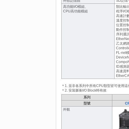
外部記憶體
SD記憶
高功能I/O模組、
類比輸
CPU高功能模組
程序I/O
高速計
溫度控
位置控
動作控
序列通
EtherN
乙太網
Control
FL-net
Device
Compo
ID感測
高速資
Ether
＊1. 並非各系列中所有CPU類型皆可使用
＊2. 安裝脈衝I/O Block時有效
系列
型號
C
外観