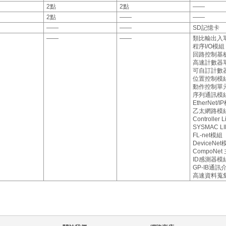
2點
2點
――
2點
――
――
――
――
SD記憶卡
――
――
類比輸出入
程序I/O模組
回路控制基
高速計數器
可自訂計數
位置控制模
動作控制單
序列通訊模
EtherNet/
乙太網路模
Controller
SYSMAC L
FL-net模組
DeviceNe
CompoNe
ID感測器模
GP-IB通
高速資料蒐