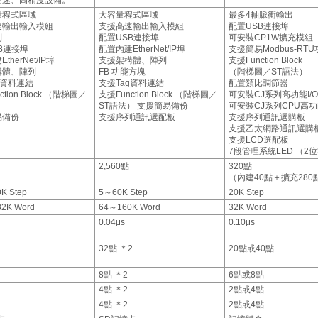
量程式區域
大容量程式區域
最多4軸脈衝輸出
速輸出輸入模組
支援高速輸出輸入模組
配置USB連接埠
制
配置USB連接埠
可安裝CP1W擴充模組
B連接埠
配置內建EtherNet/IP埠
支援簡易Modbus-RT
therNet/IP埠
支援架構體、陣列
支援Function Block
構體、陣列
FB 功能方塊
（階梯圖／ST語法）
g資料連結
支援Tag資料連結
配置類比調節器
ction Block （階梯圖／
支援Function Block （階梯圖／
可安裝CJ系列高功能I/
）
ST語法） 支援簡易備份
可安裝CJ系列CPU高
易備份
支援序列通訊選配板
支援序列通訊選購板
支援乙太網路通訊選購
支援LCD選配板
7段管理系統LED （2
2,560點
320點
（內建40點＋擴充280
K Step
5～60K Step
20K Step
2K Word
64～160K Word
32K Word
0.04μs
0.10μs
32點 ＊2
20點或40點
8點 ＊2
6點或8點
4點 ＊2
2點或4點
4點 ＊2
2點或4點