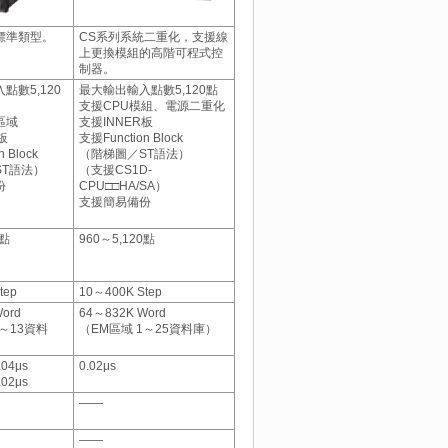
標準類型。
CS系列系統二重化，支援線
上更換模組的高階可程式控
制器。
點數5,120
最大輸出輸入點數5,120點
支援CPU模組、電源二重化
區域
支援INNER板
板
支援Function Block
 Block
（階梯圖／ST語法）
ST語法）
（支援CS1D-
份
CPU□□HA/SA）
支援簡易備份
0點
960～5,120點
tep
10～400K Step
ord
64～832K Word
1～13資料
（EM區域 1～25資料庫）
04μs
0.02μs
02μs
――
――