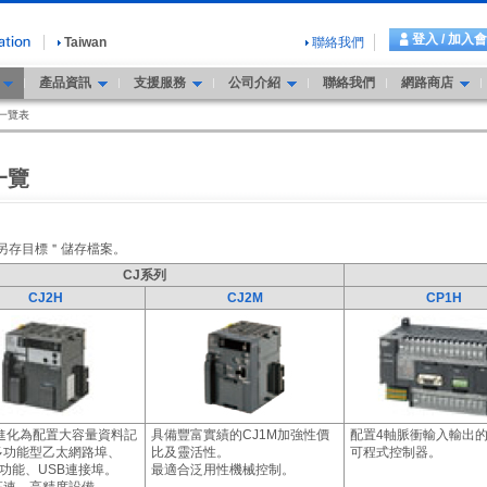
登入 / 加入
Taiwan
聯絡我們
產品資訊
支援服務
公司介紹
聯絡我們
網路商店
一覽表
一覽
＂另存目標＂儲存檔案。
CJ系列
CJ2H
CJ2M
CP1H
列進化為配置大容量資料記
具備豐富實績的CJ1M加強性價
配置4軸脈衝輸入輸出
多功能型乙太網路埠、
比及靈活性。
可程式控制器。
取功能、USB連接埠。
最適合泛用性機械控制。
高速、高精度設備。