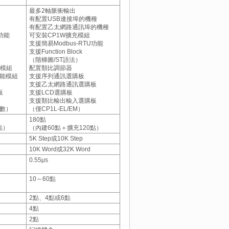
最多2軸脈衝輸出
有配置USB連接埠的機種
有配置乙太網路通訊埠的機種
U功能
可安裝CP1W擴充模組
支援簡易Modbus-RTU功能
支援Function Block
（階梯圖/ST語法）
O模組
配置類比調節器
功能模組
支援序列通訊選購板
支援乙太網路通訊選購板
板
支援LCD選購板
支援類比輸出輸入選購板
位數）
（僅CP1L-EL/EM）
180點
點）
（內建60點＋擴充120點）
5K Step或10K Step
10K Word或32K Word
0.55μs
10～60點
2點、4點或6點
4點
2點