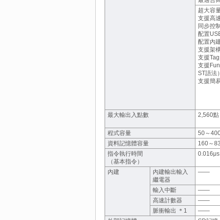
超大容
支援高
同步控
配置US
配置內建E
支援架
支援Ta
支援Fun
ST語法
支援簡
最大輸出入點數
2,560點
程式容量
50～400
資料記憶體容量
160～83
指令執行時間
0.016μs
（基本指令）
內建
內建輸出輸入
――
繼電器
輸入中斷
――
高速計數器
――
脈衝輸出 ＊1
――