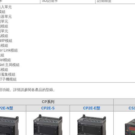
卡
SD記憶卡
記憶體盒
出入單元
模組
數器單元
制單元
制模組
制單元
訊模組
et/IP模組
路模組
ler Link模組
模組
Net模組
Net 主局模組
器模組
料蒐集模組
CAT子機模組
這些功能。詳情請參閱各產品的型錄。
CP系列
P2E-N型
CP2E-S
CP2E-E型
CS