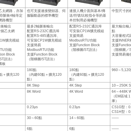
乙太網路，亦加
也可支援連接變頻器、伺
連接人機介面與基本/傳
中型尺寸的
間/脈衝4軸等定
服驅動器的標準機型
送/符號/比較指令等的基
網路機型
本控制用必備機型
脈衝輸出
最多2軸脈衝輸出
配置RS-232C通訊埠
最大輸出輸入
2個乙太網
配置RS-232C通訊埠
可安裝CP1W擴充模組
點
配置RS-485通訊埠、
支援簡易
大容量程式
P1W擴充模組
可安裝CP1W擴充模組
ModbusRTU功能
支援INNER
支援簡易
支援Function Block
支援Function
RTU功能
ModbusRTU功能
（階梯圖/ST語法）
（階梯圖／
on Block
支援Function Block
支援簡易備
ST語法）
（階梯圖/ST語法）
購板
180點
180點
960～5,12
點＋擴充120
（內建60點＋擴充120
（內建60點＋擴充120
點）
點）
8K Step
4K Step
10～250K S
d
8K Word
4K Word
64～448K W
（EM區域 
庫）
0.23μs
0.23μs
CS1G型：0.
CS1H型：0.
30～60點
14～60點
――
6點
6點
――