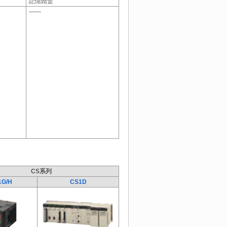
記憶體盒
――
CS系列
1G/H
CS1D