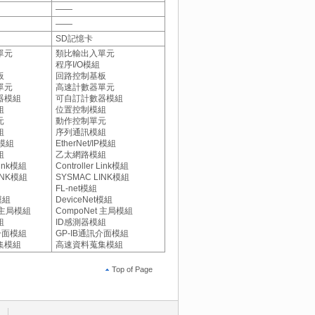
――
――
SD記憶卡
單元
類比輸出入單元
程序I/O模組
板
回路控制基板
單元
高速計數器單元
器模組
可自訂計數器模組
組
位置控制模組
元
動作控制單元
組
序列通訊模組
IP模組
EtherNet/IP模組
組
乙太網路模組
 Link模組
Controller Link模組
INK模組
SYSMAC LINK模組
FL-net模組
t模組
DeviceNet模組
t 主局模組
CompoNet 主局模組
組
ID感測器模組
訊介面模組
GP-IB通訊介面模組
集模組
高速資料蒐集模組
Top of Page