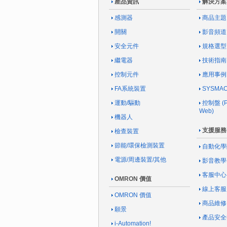
產品資訊
解決方案
感測器
商品主題
開關
影音頻道
安全元件
規格選型
繼電器
技術指南
控制元件
應用事例
FA系統裝置
SYSM
運動/驅動
控制盤 (Pa
Web)
機器人
支援服務
檢查裝置
節能/環保檢測裝置
自動化學
電源/周邊裝置/其他
影音教學
客服中心
OMRON 價值
線上客服
OMRON 價值
商品維修
願景
產品安全
i-Automation!