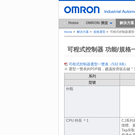
Home
OMRON 價值
解決方案
Home
>
解決方案
>
規格選型
>
可程式控制器選型
可程式控制器 功能/規格
可程式控制器選型一覽表（532 KB）
※ 選型一覽表的PDF檔，建議按滑鼠右鍵
系列
型號
外觀
CPU 特長 ＊1
CJ系
憶體、
Tag存
最適合