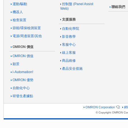
運動/驅動
控制盤 (Panel Assist
聯絡我們
Web)
機器人
支援服務
檢查裝置
節能/環保檢測裝置
自動化學院
電源/周邊裝置/其他
影音教學
客服中心
OMRON 價值
線上客服
OMRON 價值
商品維修
願景
產品安全措施
i-Automation!
OMRON 優勢
自動化中心
研發生產據點
OMRON Corporation
網
© Copyright OMRON Cor