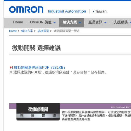
Taiwan
Home
OMRON 價值
解決方案
產品資訊
支援服務
Home
>
解決方案
>
規格選型
>
微動開關選型一覽表
微動開關 選擇建議
微動開關選擇建議PDF（281KB）
※ 選擇建議的PDF檔，建議按滑鼠右鍵＂另存目標＂儲存檔案。