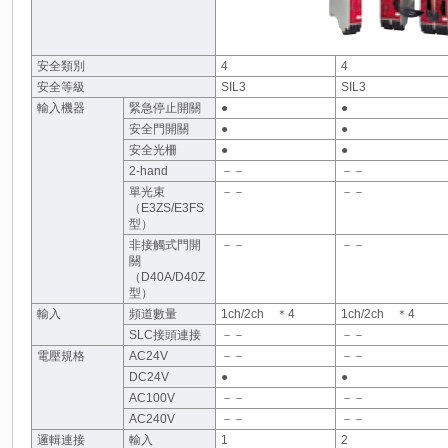
安全類別
4
4
安全等級
SIL3
SIL3
輸入機器
緊急停止開關
●
●
安全門開關
●
●
安全光柵
●
●
2-hand
－－
－－
單光束
－－
－－
（E3ZS/E3FS
型）
非接觸式門開
－－
－－
關
（D40A/D40Z
型）
輸入
頻道數量
1ch/2ch ＊4
1ch/2ch ＊4
SLC接頭連接
－－
－－
電壓規格
AC24V
－－
－－
DC24V
●
●
AC100V
－－
－－
AC240V
－－
－－
邏輯連接
輸入
1
2