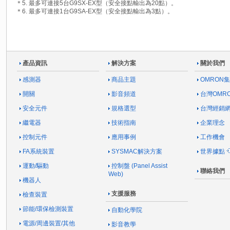
＊5. 最多可連接5台G9SX-EX型（安全接點輸出為20點）。
＊6. 最多可連接1台G9SA-EX型（安全接點輸出為3點）。
產品資訊
解決方案
關於我們
感測器
商品主題
OMRON
開關
影音頻道
台灣OMR
安全元件
規格選型
台灣經銷
繼電器
技術指南
企業理念
控制元件
應用事例
工作機會
FA系統裝置
SYSMAC解決方案
世界據點
運動/驅動
控制盤 (Panel Assist
聯絡我們
Web)
機器人
支援服務
檢查裝置
節能/環保檢測裝置
自動化學院
電源/周邊裝置/其他
影音教學