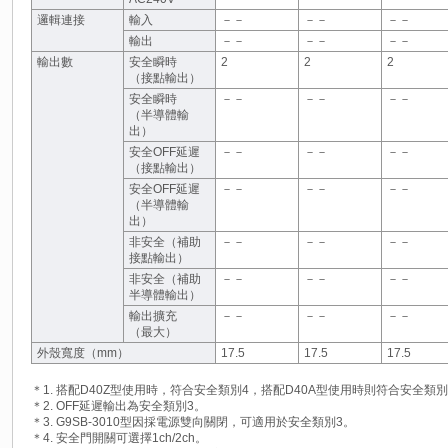
邏輯連接
輸入
－－
－－
－－
輸出
－－
－－
－－
輸出數
安全瞬時
2
2
2
（接點輸出）
安全瞬時
－－
－－
－－
（半導體輸
出）
安全OFF延遲
－－
－－
－－
（接點輸出）
安全OFF延遲
－－
－－
－－
（半導體輸
出）
非安全（補助
－－
－－
－－
接點輸出）
非安全（補助
－－
－－
－－
半導體輸出）
輸出擴充
－－
－－
－－
（最大）
外殼寬度（mm）
17.5
17.5
17.5
＊1. 搭配D40Z型使用時，符合安全類別4，搭配D40A型使用時則符合安全類別
＊2. OFF延遲輸出為安全類別3。
＊3. G9SB-3010型因採電源雙向關閉，可適用於安全類別3。
＊4. 安全門開關可選擇1ch/2ch。