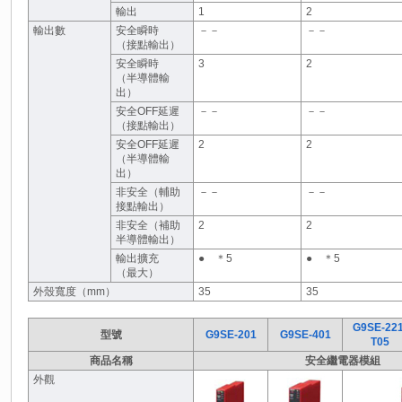
輸出
1
2
輸出數
安全瞬時
－－
－－
（接點輸出）
安全瞬時
3
2
（半導體輸
出）
安全OFF延遲
－－
－－
（接點輸出）
安全OFF延遲
2
2
（半導體輸
出）
非安全（輔助
－－
－－
接點輸出）
非安全（補助
2
2
半導體輸出）
輸出擴充
● ＊5
● ＊5
（最大）
外殼寬度（mm）
35
35
G9SE-221
型號
G9SE-201
G9SE-401
T05
商品名稱
安全繼電器模組
外觀