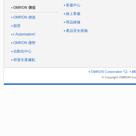
客服中心
OMRON 價值
線上客服
OMRON 價值
商品維修
願景
產品安全措施
i-Automation!
OMRON 優勢
自動化中心
研發生產據點
OMRON Corporation
網
© Copyright OMRON Cor