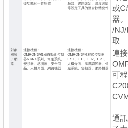
援功能於一套軟體
頻器、網路設定、溫度調節
或C
等設定工具的整合軟體套件
器。C
/N
取
對象
連接機種：
連接機種：
連接
機種
OMRON製機械自動化控制
OMRON製可程式控制器
／網
器NJ/NX系列、伺服系統、
CS1、CJ1、CJ2、CP1、
OM
路
變頻器、感測器、安全商
人機介面、溫度調節器、伺
品、人機介面、網路機器
服系統、變頻器、網路機器
可程
C2
CVM
通訊