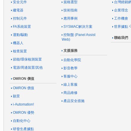
安全元件
規格選型
台灣經銷
繼電器
技術指南
企業理念
控制元件
應用事例
工作機會
FA系統裝置
SYSMAC解決方案
世界據點
運動/驅動
控制盤 (Panel Assist
聯絡我們
Web)
機器人
支援服務
檢查裝置
節能/環保檢測裝置
自動化學院
電源/周邊裝置/其他
影音教學
客服中心
OMRON 價值
線上客服
OMRON 價值
商品維修
願景
產品安全措施
i-Automation!
OMRON 優勢
自動化中心
研發生產據點