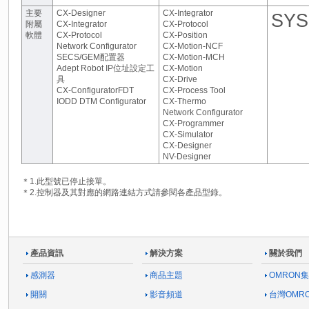
主要
CX-Designer
CX-Integrator
SYS
附屬
CX-Integrator
CX-Protocol
軟體
CX-Protocol
CX-Position
Network Configurator
CX-Motion-NCF
SECS/GEM配置器
CX-Motion-MCH
Adept Robot IP位址設定工
CX-Motion
具
CX-Drive
CX-ConfiguratorFDT
CX-Process Tool
IODD DTM Configurator
CX-Thermo
Network Configurator
CX-Programmer
CX-Simulator
CX-Designer
NV-Designer
＊1.此型號已停止接單。
＊2.控制器及其對應的網路連結方式請參閱各產品型錄。
產品資訊
解決方案
關於我們
感測器
商品主題
OMRON
開關
影音頻道
台灣OMR