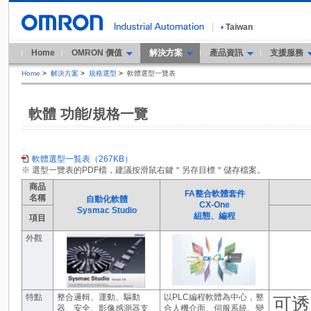
Taiwan
Home
OMRON 價值
解決方案
產品資訊
支援服務
Home
>
解決方案
>
規格選型
>
軟體選型一覽表
軟體 功能/規格一覽
軟體選型一覧表（267KB）
※ 選型一覽表的PDF檔，建議按滑鼠右鍵＂另存目標＂儲存檔案。
商品
FA整合軟體套件
名稱
自動化軟體
CX-One
Sysmac Studio
組態、編程
項目
外觀
特點
整合邏輯、運動、驅動
以PLC編程軟體為中心，整
可透
器、安全、影像感測器支
合人機介面、伺服系統、變