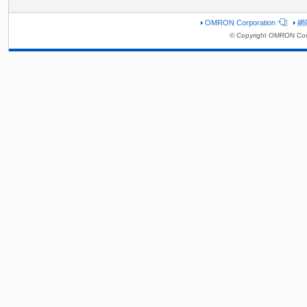
OMRON Corporation
網
© Copyright OMRON Cor