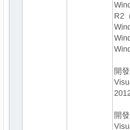
Win
R2（
Win
Win
Win
開發
Visu
201
開發
Vis